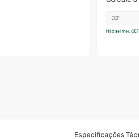
CEP
Não sei meu CE
Especificações Téc