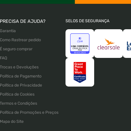
PRECISA DE AJUDA?
SELOS DE SEGURANÇA
Garantia
Como Rastrear pedido
É seguro comprar
FAQ
Trocas e Devoluções
Política de Pagamento
Política de Privacidade
Política de Cookies
Termos e Condições
Política de Promoções e Preços
Mapa do Site