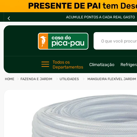
LE PONTOS A CADA REAL GASTO
O que você procur
TERMOS MAIS BU
Todos os 
Climatização
Refrige
Departamentos
1
º
ar condicionad
FAZENDA E JARDIM
UTILIDADES
MANGUEIRA FLEXÍVEL JARDIM
2
º
freezer
3
º
fogão
4
º
forno
5
º
cervejeira
6
º
soprador
7
º
motosserra