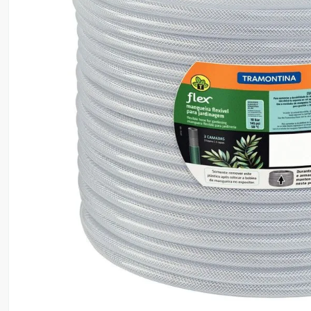
8
º
ventilador
9
º
roçadeira
10
º
lavadora