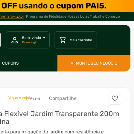
Programa de Fidelidade
Nossas Lojas
Trabalhe Conosco
0800 321 4321
CUPONS
MONTE SEU NEGÓCIO
Compartilhe
Clique e veja!
Avalie
 Flexível Jardim Transparente 200m
ina
eita para irrigação do jardim com resistência e