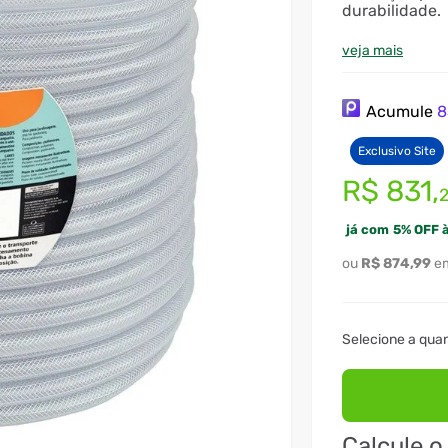
durabilidade.
veja mais
Acumule
8
Exclusivo Site
R$
831
,
já com
5
%
OFF à
R$
874
,
99
Calcule o