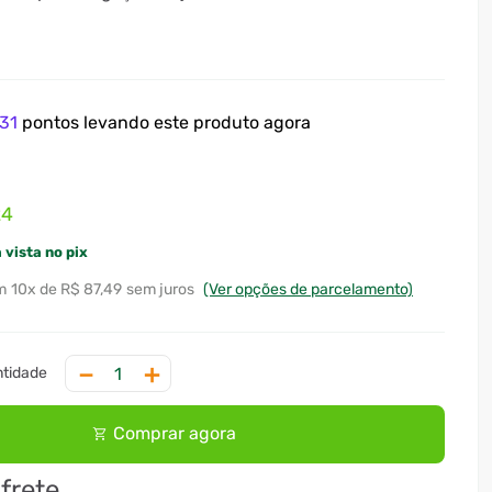
31
pontos levando este produto agora
24
 vista no pix
10
x
R$ 87,49
sem juros
(Ver opções de parcelamento)
－
＋
Comprar agora
 frete