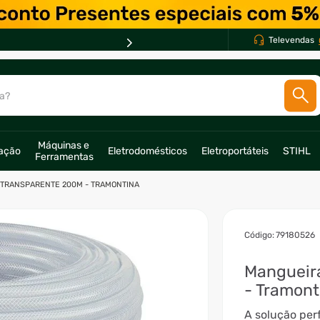
PARCELE EM ATÉ *
10X *
Televendas
a?
SCADOS
Máquinas e 
ração
Eletrodomésticos
Eletroportáteis
STIHL
Ferramentas
o
 TRANSPARENTE 200M - TRAMONTINA
:
79180526
Mangueira
- Tramont
A solução perf