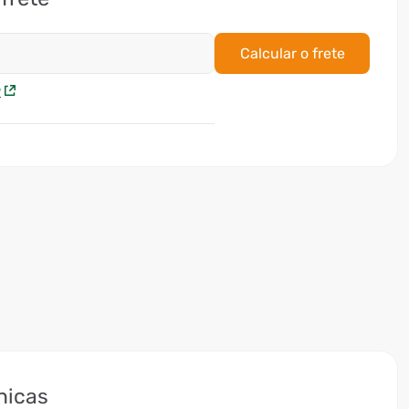
Calcular o frete
P
nicas