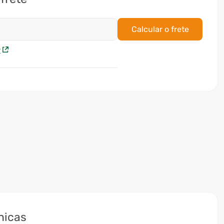
Calcular o frete
P
nicas