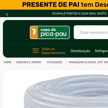
ACUMULE PONTOS A CADA REAL GASTO
O que você procur
TERMOS MAIS BU
Todos os 
Climatização
Refrige
Departamentos
1
º
ar condicionad
FAZENDA E JARDIM
UTILIDADES
MANGUEIRA FLEXÍVEL 3/8" TR
2
º
fogão
3
º
freezer
4
º
forno
5
º
soprador
6
º
cervejeira
7
º
ventilador