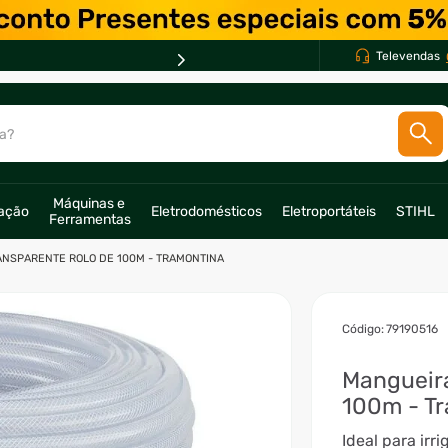
PARCELE EM ATÉ *
Televendas
10X *
a?
SCADOS
Máquinas e 
ração
Eletrodomésticos
Eletroportáteis
STIHL
Ferramentas
o
ANSPARENTE ROLO DE 100M - TRAMONTINA
:
79190516
Mangueira
100m - T
Ideal para irr