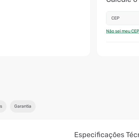
CEP
Não sei meu CE
s
Garantia
Especificações Téc