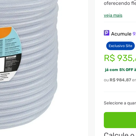
oferecendo fle
veja mais
Acumule
9
Exclusivo Site
R$
935
,
já com
5
%
OFF à
R$
984
,
87
Calcule o