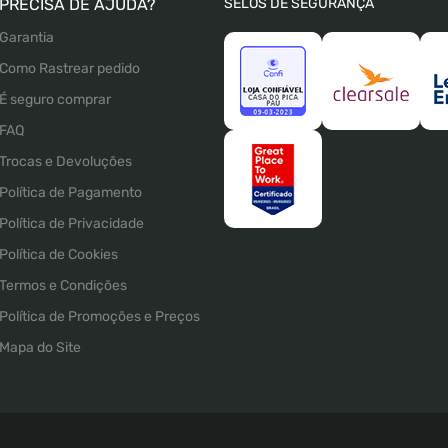
PRECISA DE AJUDA?
SELOS DE SEGURANÇA
Garantia
Como Rastrear pedido
É seguro comprar
FAQ
Trocas e Devoluções
Política de Pagamento
Política de Privacidade
Política de Cookies
Termos e Condições
Política de Promoções e Preços
Mapa do Site