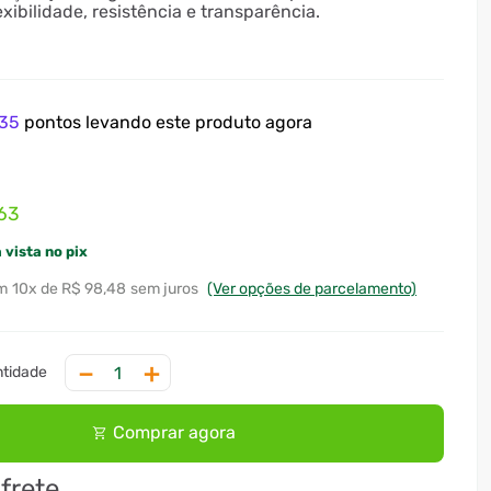
xibilidade, resistência e transparência.
35
pontos levando este produto agora
63
 vista no pix
10
x
R$ 98,48
sem juros
(Ver opções de parcelamento)
－
＋
Comprar agora
 frete