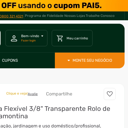
Programa de Fidelidade
Nossas Lojas
Trabalhe Conosco
0800 321 4321
CUPONS
MONTE SEU NEGÓCIO
Compartilhe
Clique e veja!
Avalie
 Flexível 3/8" Transparente Rolo de
ramontina
igação, jardinagem e uso doméstico/profissional,