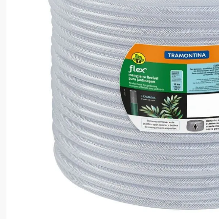
8
º
motosserra
9
º
lavadora
10
º
climatizador