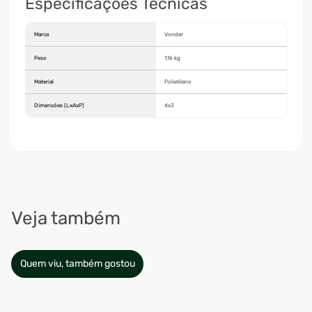
Especificações Técnicas
Marca
Vonder
Peso
1,16 kg
Material
Polietileno
Dimensões (LxAxP)
4x3
Veja também
Quem viu, também gostou