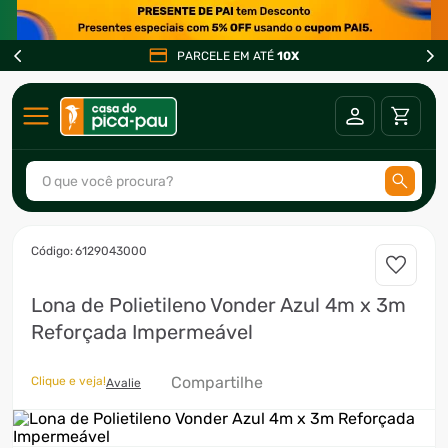
PARCELE EM ATÉ
10X
O que você procura?
TERMOS MAIS BUSCADOS
:
6129043000
1
º
ar condicionado
Lona de Polietileno Vonder Azul 4m x 3m
2
º
fogão
Reforçada Impermeável
3
º
freezer
4
º
forno
Compartilhe
Clique e veja!
Avalie
5
º
soprador
6
º
cervejeira