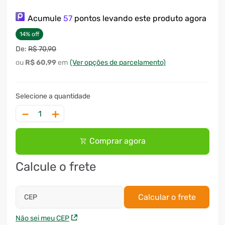
7
º
ventilador
Acumule
57
pontos levando este produto agora
8
º
motosserra
14
%
off
R$
70
,
90
9
º
lavadora
R$
60
,
99
(Ver opções de parcelamento)
10
º
climatizador
－
＋
Comprar agora
Calcule o frete
Calcular o frete
CEP
Não sei meu CEP