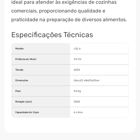
ideal para atender às exigências de cozinhas
comerciais, proporcionando qualidade e
praticidade na preparação de diversos alimentos.
Especificações Técnicas
Modelo
LQL.6
Potência do Motor
1/2 CV
Tensão
220V
Dimensões
(AxLxC): 68x23x23cm
Peso
9.6 Kg
Rotação (rpm)
3500
Capacidade do Copo
6 Litros