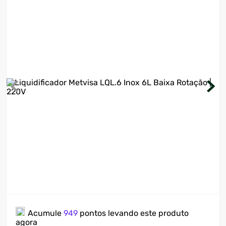
7
º
ventilador
8
º
motosserra
9
º
lavadora
10
º
climatizador
Acumule
949
pontos levando este produto
agora