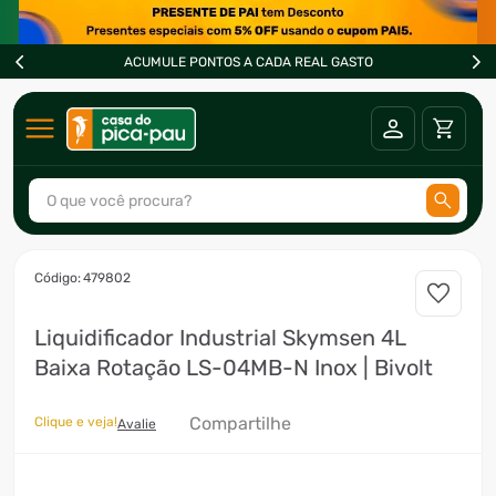
ACUMULE PONTOS A CADA REAL GASTO
O que você procura?
TERMOS MAIS BUSCADOS
:
479802
1
º
ar condicionado
Liquidificador Industrial Skymsen 4L
2
º
freezer
Baixa Rotação LS-04MB-N Inox | Bivolt
3
º
forno
4
º
fogão
Compartilhe
Clique e veja!
Avalie
5
º
cervejeira
6
º
soprador