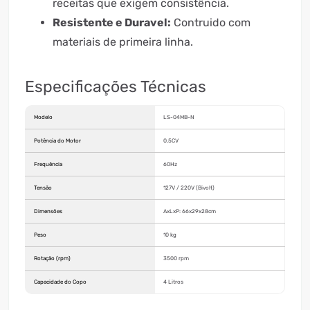
receitas que exigem consistência.
Resistente e Duravel:
Contruido com
materiais de primeira linha.
Especificações Técnicas
Modelo
LS-04MB-N
Potência do Motor
0,5CV
Frequência
60Hz
Tensão
127V / 220V (Bivolt)
Dimensões
AxLxP: 66x29x28cm
Peso
10 kg
Rotação (rpm)
3500 rpm
Capacidade do Copo
4 Litros