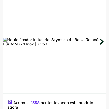
7
º
motosserra
8
º
ventilador
9
º
climatizador
10
º
lavadora
Acumule
1358
pontos levando este produto
agora