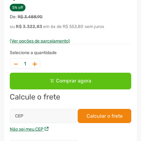
5
%
off
R$
3
.
488
,
90
R$
3
.
322
,
83
6
x
R$ 553,80
sem juros
(Ver opções de parcelamento)
－
＋
Comprar agora
Calcule o frete
Calcular o frete
CEP
Não sei meu CEP