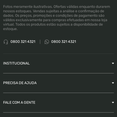
Fotos meramente ilustrativas. Ofertas válidas enquanto durarem
nossos estoques. Vendas sujeitas a análise e confirmação de
dados. Os preços, promoções e condições de pagamento são
válidos exclusivamente para compras efetuadas em nossa loja
virtual. Todos os produtos estão sujeitos a disponibilidade de
estoque.
0800 321 4321
0800 321 4321
INSTITUCIONAL
Sobre a Empresa
PRECISA DE AJUDA
Nossas Lojas
Blog
Garantia
FALE COM A GENTE
Como Rastrear pedido
É seguro comprar