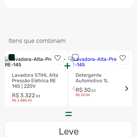
Itens que combinam
Lavadora STIHL Alta
Detergente
Pressão Elétrica RE
Automotivo 1L
145 | 220V
R$
30
,
53
R$
3
.
322
R$
32
,
06
,
83
R$
3
.
488
,
90
Leve