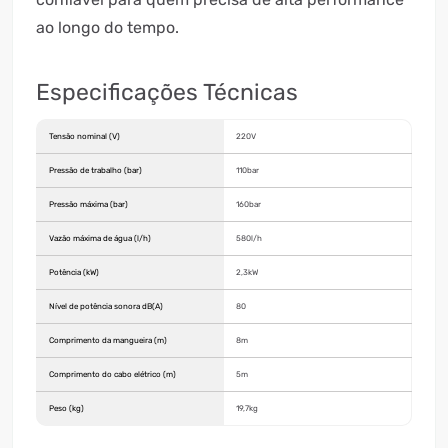
ao longo do tempo.
Especificações Técnicas
Tensão nominal (V)
220V
Pressão de trabalho (bar)
110bar
Pressão máxima (bar)
160bar
Vazão máxima de água (l/h)
580l/h
Potência (kW)
2,3kW
Nível de potência sonora dB(A)
80
Comprimento da mangueira (m)
8m
Comprimento do cabo elétrico (m)
5m
Peso (kg)
19,7kg