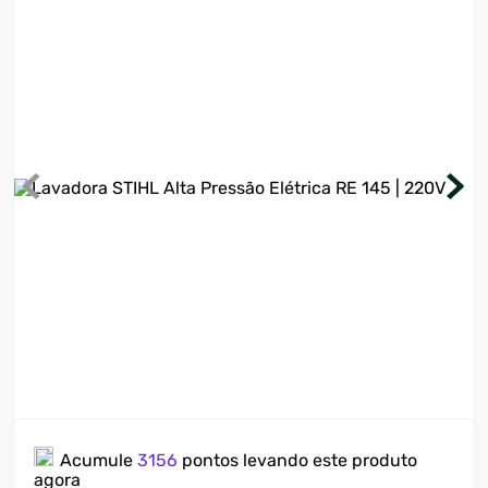
7
º
motosserra
8
º
ventilador
9
º
roçadeira
10
º
lavadora
Acumule
3156
pontos levando este produto
agora