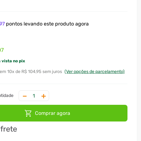
97
pontos levando este produto agora
07
 vista no pix
10
x
R$ 104,95
sem juros
(Ver opções de parcelamento)
－
＋
Comprar agora
 frete