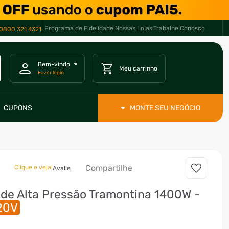
Programa de Fidelidade
Nossas Lojas
Trabalhe Conosco
0800 321 4321
CUPONS
MONTE SEU NEGÓCIO
Compartilhe
Clique e veja!
Avalie
de Alta Pressão Tramontina 1400W -
20V