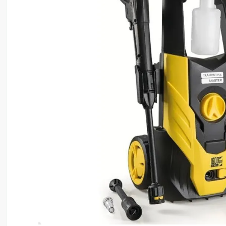
8
º
ventilador
9
º
climatizador
10
º
lavadora