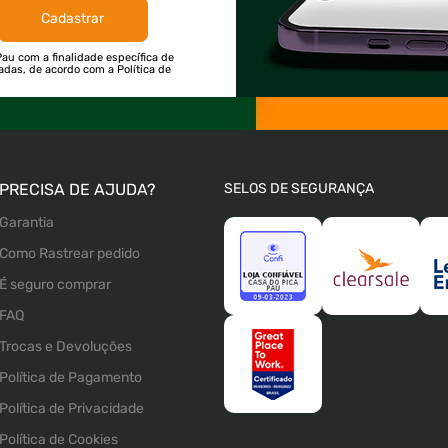
Cadastrar
au com a finalidade específica de
tadas, de acordo com a Política de
PRECISA DE AJUDA?
SELOS DE SEGURANÇA
Garantia
Como Rastrear pedido
É seguro comprar
FAQ
Trocas e Devoluções
Política de Pagamento
Política de Privacidade
Política de Cookies