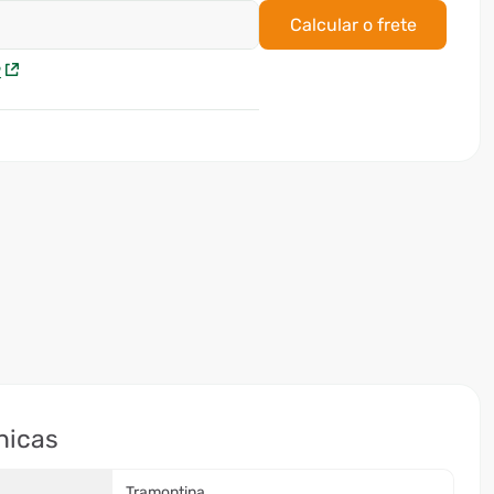
Calcular o frete
P
nicas
Tramontina