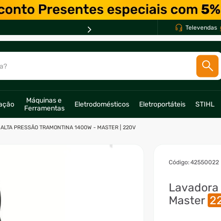
PARCELE EM ATÉ *
10X *
Televendas
a?
SCADOS
Máquinas e 
ração
Eletrodomésticos
Eletroportáteis
STIHL
Ferramentas
o
ALTA PRESSÃO TRAMONTINA 1400W - MASTER | 220V
:
42550022
Lavadora 
Master
2