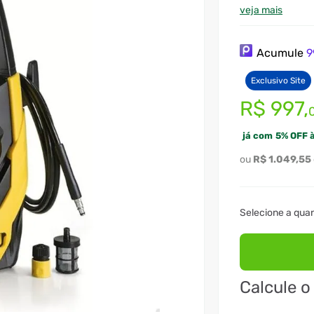
veja mais
Acumule
9
Exclusivo Site
R$
997
,
já com
5
%
OFF à
R$
1
.
049
,
55
Calcule o