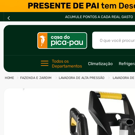
ACUMULE PONTOS A CADA REAL GASTO
O que você procur
TERMOS MAIS BU
Todos os 
Climatização
Refrige
Departamentos
1
º
ar condicionad
FAZENDA E JARDIM
LAVADORA DE ALTA PRESSÃO
LAVADORA DE 
2
º
freezer
3
º
forno
4
º
fogão
5
º
cervejeira
6
º
soprador
7
º
motosserra