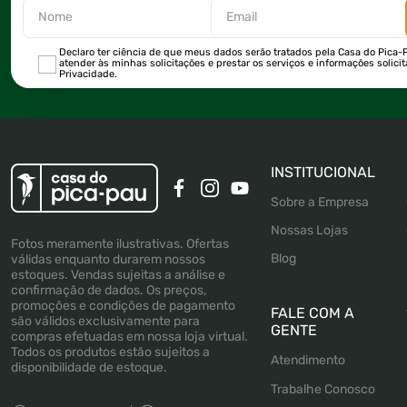
Declaro ter ciência de que meus dados serão tratados pela Casa do Pica-P
atender às minhas solicitações e prestar os serviços e informações solici
Privacidade.
INSTITUCIONAL
Sobre a Empresa
Nossas Lojas
Fotos meramente ilustrativas. Ofertas
Blog
válidas enquanto durarem nossos
estoques. Vendas sujeitas a análise e
confirmação de dados. Os preços,
promoções e condições de pagamento
FALE COM A
são válidos exclusivamente para
GENTE
compras efetuadas em nossa loja virtual.
Todos os produtos estão sujeitos a
Atendimento
disponibilidade de estoque.
Trabalhe Conosco