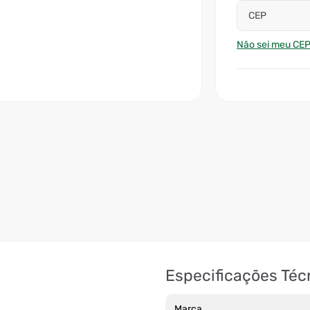
CEP
Não sei meu CE
Especificações Téc
Marca