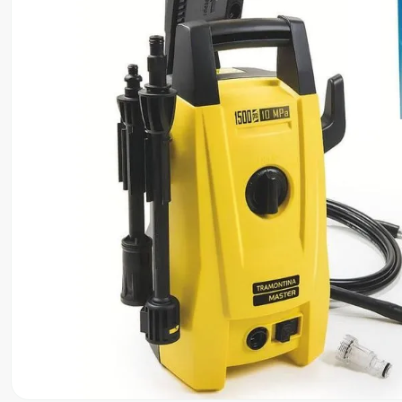
8
º
motosserra
9
º
lavadora
10
º
climatizador