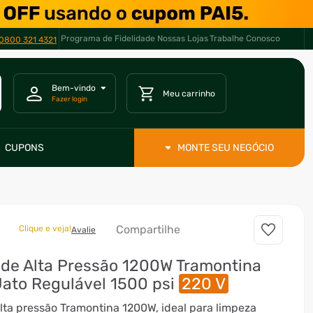
Programa de Fidelidade
Nossas Lojas
Trabalhe Conosco
E EM ATÉ *
10X *
0800 321 4321
CUPONS
MONTE SEU NEGÓCIO
Compartilhe
Clique e veja!
Avalie
de Alta Pressão 1200W Tramontina
ato Regulável 1500 psi
220 V
lta pressão Tramontina 1200W, ideal para limpeza