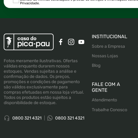
Privacidade.
INSTITUCIONAL
Sobre a Empresa
Nossas Lojas
Fotos meramente ilustrativas. Ofertas
Blog
válidas enquanto durarem nossos
estoques. Vendas sujeitas a análise e
confirmação de dados. Os preços,
promoções e condições de pagamento
FALE COM A
são válidos exclusivamente para
GENTE
compras efetuadas em nossa loja virtual.
Todos os produtos estão sujeitos a
Atendimento
disponibilidade de estoque.
Trabalhe Conosco
0800 321 4321
0800 321 4321