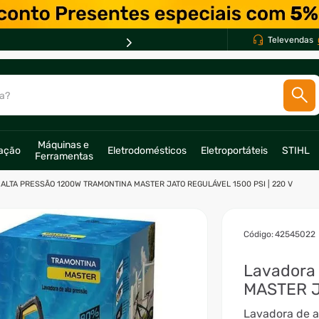
Televendas
PARCEL
a?
SCADOS
Máquinas e 
ração
Eletrodomésticos
Eletroportáteis
STIHL
Ferramentas
o
ALTA PRESSÃO 1200W TRAMONTINA MASTER JATO REGULÁVEL 1500 PSI | 220 V
:
42545022
Lavadora 
MASTER J
Lavadora de a