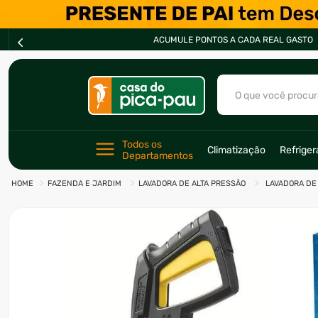
ACUMULE PONTOS A CADA REAL GASTO
O que você procur
TERMOS MAIS BU
Todos os 
Climatização
Refrige
Departamentos
1
º
ar condicionad
FAZENDA E JARDIM
LAVADORA DE ALTA PRESSÃO
LAVADORA DE 
2
º
fogão
3
º
freezer
4
º
forno
5
º
soprador
6
º
cervejeira
7
º
ventilador