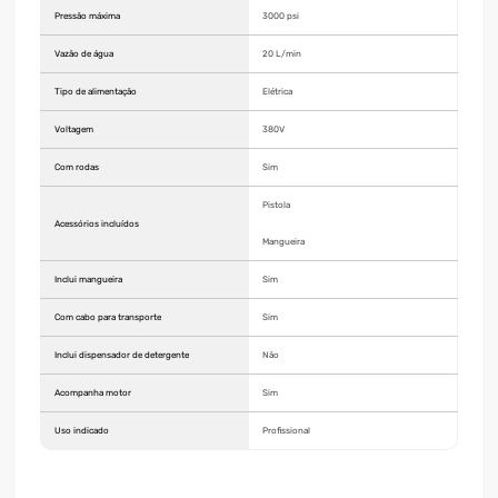
Pressão máxima
3000 psi
Vazão de água
20 L/min
Tipo de alimentação
Elétrica
Voltagem
380V
Com rodas
Sim
Pistola
Acessórios incluídos
Mangueira
Inclui mangueira
Sim
Com cabo para transporte
Sim
Inclui dispensador de detergente
Não
Acompanha motor
Sim
Uso indicado
Profissional