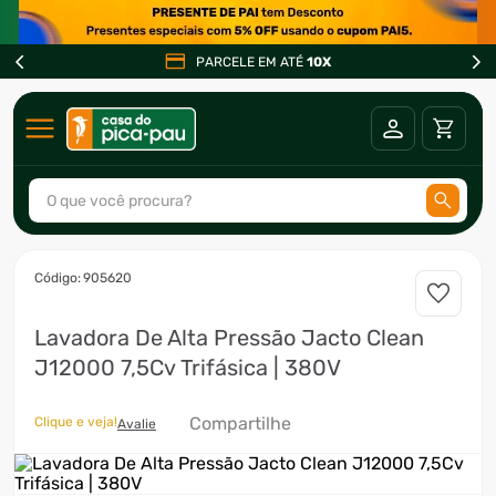
PARCELE EM ATÉ
10X
O que você procura?
TERMOS MAIS BUSCADOS
:
905620
1
º
ar condicionado
Lavadora De Alta Pressão Jacto Clean
2
º
freezer
J12000 7,5Cv Trifásica | 380V
3
º
fogão
4
º
forno
Compartilhe
Clique e veja!
Avalie
5
º
cervejeira
6
º
soprador