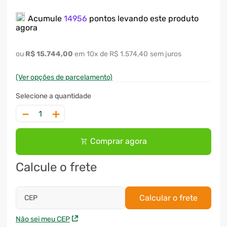
7
º
motosserra
Acumule
14956
pontos levando este produto
agora
8
º
ventilador
9
º
roçadeira
R$
15
.
744
,
00
10
x
R$ 1.574,40
sem juros
10
º
climatizador
(Ver opções de parcelamento)
－
＋
Comprar agora
Calcule o frete
Calcular o frete
CEP
Não sei meu CEP