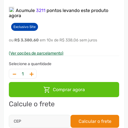
7
º
motosserra
Acumule
3211
pontos levando este produto
agora
8
º
ventilador
Exclusivo Site
9
º
climatizador
10
º
lavadora
R$
3
.
380
,
60
10
x
R$ 338,06
sem juros
(Ver opções de parcelamento)
－
＋
Comprar agora
Calcule o frete
Calcular o frete
CEP