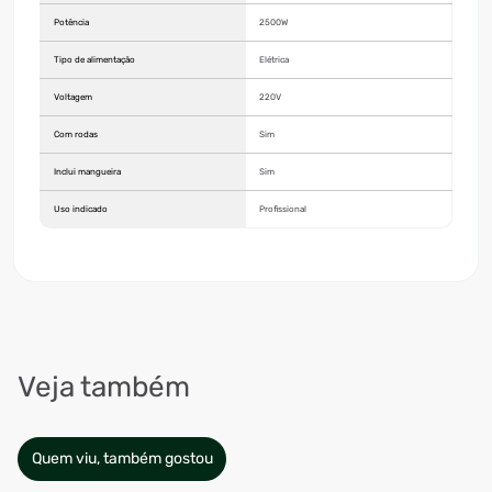
Potência
2500W
Tipo de alimentação
Elétrica
Voltagem
220V
Com rodas
Sim
Inclui mangueira
Sim
Uso indicado
Profissional
Veja também
Quem viu, também gostou