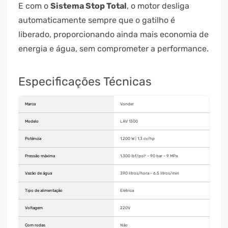
E com o
Sistema Stop Total
, o motor desliga
automaticamente sempre que o gatilho é
liberado, proporcionando ainda mais economia de
energia e água, sem comprometer a performance.
Especificações Técnicas
Marca
Vonder
Modelo
LAV 1300
Potência
1.200 W | 1,3 cv/hp
Pressão máxima
1.300 lbf/pol² - 90 bar - 9 MPa
Vazão de água
390 litros/hora - 6,5 litros/min
Tipo de alimentação
Elétrica
Voltagem
220V
Com rodas
Não