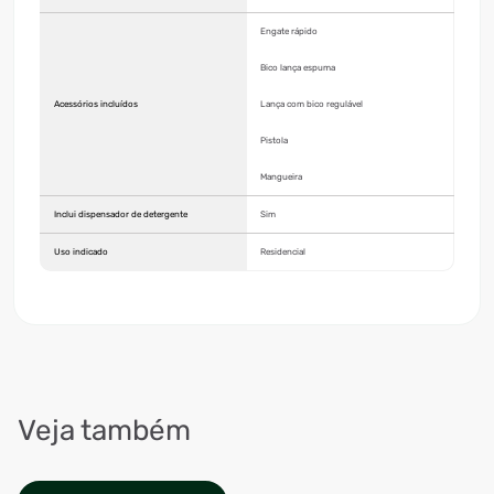
Engate rápido
Bico lança espuma
Acessórios incluídos
Lança com bico regulável
Pistola
Mangueira
Inclui dispensador de detergente
Sim
Uso indicado
Residencial
Veja também