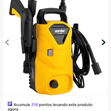
7
º
motosserra
8
º
ventilador
9
º
climatizador
10
º
lavadora
Acumule
318
pontos levando este produto
agora