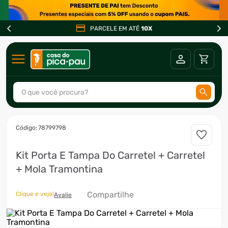
PARCELE EM ATÉ
10X
O que você procura?
TERMOS MAIS BUSCADOS
:
78799798
1
º
ar condicionado
Kit Porta E Tampa Do Carretel + Carretel
2
º
fogão
+ Mola Tramontina
3
º
freezer
4
º
forno
Compartilhe
Clique e veja!
Avalie
5
º
soprador
6
º
cervejeira