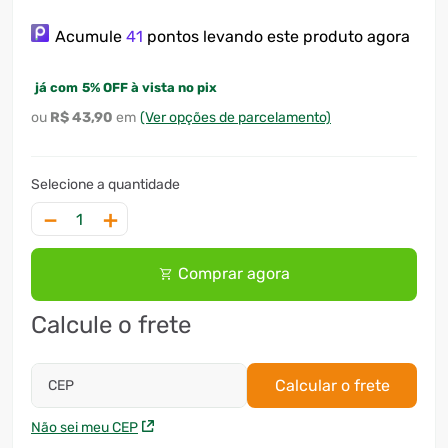
7
º
ventilador
Acumule
41
pontos levando este produto agora
8
º
motosserra
já com
5
%
OFF à vista no pix
9
º
lavadora
R$
43
,
90
(Ver opções de parcelamento)
10
º
climatizador
－
＋
Comprar agora
Calcule o frete
Calcular o frete
CEP
Não sei meu CEP