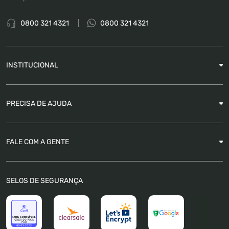
0800 321 4321
0800 321 4321
INSTITUCIONAL
Sobre a Empresa
PRECISA DE AJUDA
Nossas Lojas
Blog
Garantia
FALE COM A GENTE
Como Rastrear pedido
É seguro comprar
Atendimento
SELOS DE SEGURANÇA
FAQ
Trabalhe Conosco
Trocas e Devoluções
Política de Pagamento