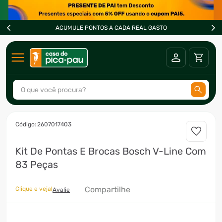
ACUMULE PONTOS A CADA REAL GASTO
O que você procura?
TERMOS MAIS BUSCADOS
:
2607017403
1
º
ar condicionado
Kit De Pontas E Brocas Bosch V-Line Com
2
º
fogão
83 Peças
3
º
freezer
4
º
forno
Compartilhe
Clique e veja!
Avalie
5
º
soprador
6
º
cervejeira