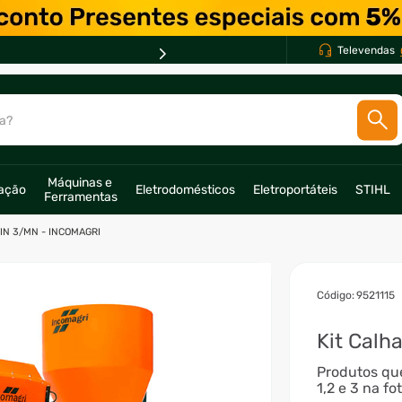
Televendas
a?
SCADOS
Máquinas e 
ração
Eletrodomésticos
Eletroportáteis
STIHL
Ferramentas
o
IN 3/MN - INCOMAGRI
:
9521115
Kit Calh
Produtos qu
1,2 e 3 na fot