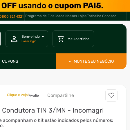
Programa de Fidelidade
Nossas Lojas
Trabalhe Conosco
0800 321 4321
CUPONS
MONTE SEU NEGÓCIO
Compartilhe
Clique e veja!
Avalie
a Condutora TIN 3/MN - Incomagri
e acompanham o Kit estão indicados pelos números:
o.