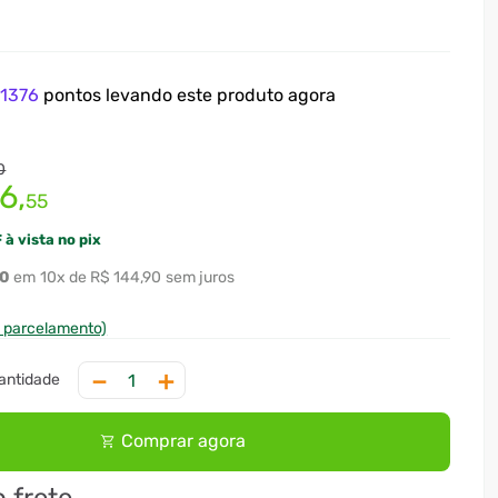
e
1376
pontos levando este produto agora
0
76
,
55
 à vista no pix
0
10
x
R$ 144,90
sem juros
e parcelamento)
－
＋
Comprar agora