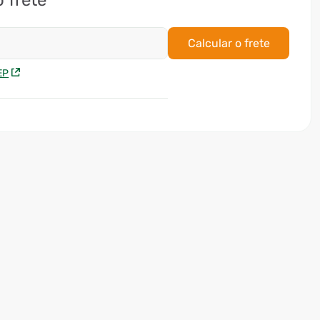
o frete
Calcular o frete
EP