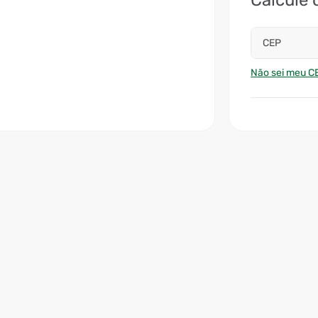
Calcule 
CEP
Não sei meu C