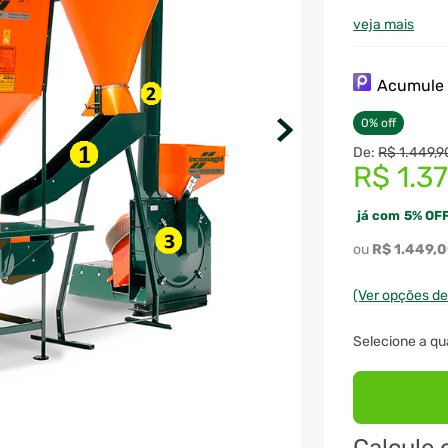
veja mais
Acumul
0
%
off
R$
1
.
449
,
9
R$
1
.
3
já com
5
%
OFF
R$
1
.
449
,
0
(Ver opções d