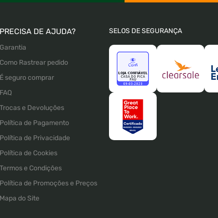
PRECISA DE AJUDA?
SELOS DE SEGURANÇA
Garantia
Como Rastrear pedido
É seguro comprar
FAQ
Trocas e Devoluções
Política de Pagamento
Política de Privacidade
Política de Cookies
Termos e Condições
Política de Promoções e Preços
Mapa do Site