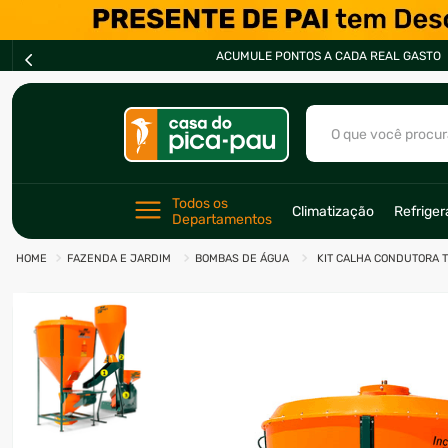
ACUMULE PONTOS A CADA REAL GASTO
O que você procur
TERMOS MAIS BU
Todos os 
Climatização
Refrige
Departamentos
1
º
ar condicionad
FAZENDA E JARDIM
BOMBAS DE ÁGUA
KIT CALHA CONDUTORA T
2
º
freezer
3
º
forno
4
º
fogão
5
º
cervejeira
6
º
soprador
7
º
motosserra