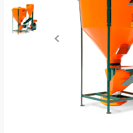
8
º
ventilador
9
º
climatizador
10
º
lavadora