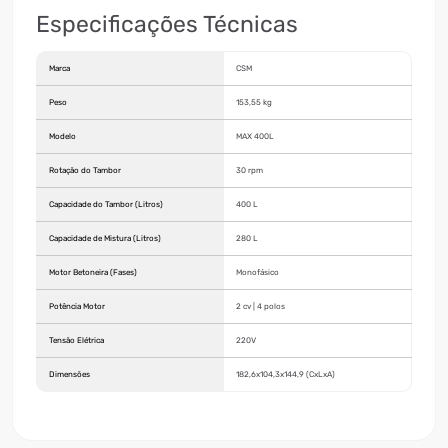
Especificações Técnicas
Marca
CSM
Peso
153,55 kg
Modelo
MAX 400L
Rotação do Tambor
30 rpm
Capacidade do Tambor (Litros)
400 L
Capacidade de Mistura (Litros)
280 L
Motor Betoneira (Fases)
Monofásico
Potência Motor
2 cv | 4 polos
Tensão Elétrica
220V
Dimensões
182,6x104,3x144,9 (CxLxA)