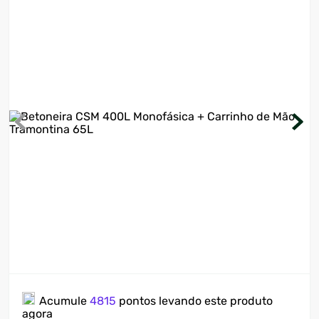
7
º
cervejeira
8
º
lavadora
9
º
motosserra
10
º
climatizador
Acumule
4815
pontos levando este produto
agora