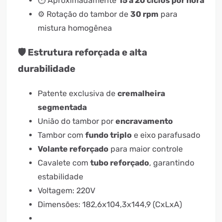
⏱️ Aproximadamente
15 a 20 ciclos por hora
⚙️ Rotação do tambor de
30 rpm
para
mistura homogênea
🛡️ Estrutura reforçada e alta
durabilidade
Patente exclusiva de
cremalheira
segmentada
União do tambor por
encravamento
Tambor com
fundo triplo
e eixo parafusado
Volante reforçado
para maior controle
Cavalete com
tubo reforçado
, garantindo
estabilidade
Voltagem: 220V
Dimensões: 182,6x104,3x144,9 (CxLxA)