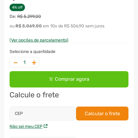
4
%
off
R$
5
.
299
,
00
R$
5
.
069
,
00
10
x
R$ 506,90
sem juros
(Ver opções de parcelamento)
－
＋
Comprar agora
Calcule o frete
Calcular o frete
CEP
Não sei meu CEP