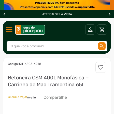
ATÉ 10% OFF À VISTA
O que você procura?
TERMOS MAIS BUSCADOS
:
KIT-4805-4248
1
º
ar condicionado
Betoneira CSM 400L Monofásica +
2
º
fogão
Carrinho de Mão Tramontina 65L
3
º
freezer
4
º
forno
Compartilhe
Clique e veja!
Avalie
5
º
ventilador
6
º
soprador