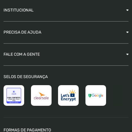
INSTITUCIONAL
Sobre a Empresa
PRECISA DE AJUDA
Nossas Lojas
Blog
Garantia
FALE COM A GENTE
Como Rastrear pedido
É seguro comprar
Atendimento
SELOS DE SEGURANÇA
FAQ
Trabalhe Conosco
Trocas e Devoluções
Política de Pagamento
Política de Privacidade
Política de Cookies
Termos e Condições
FORMAS DE PAGAMENTO