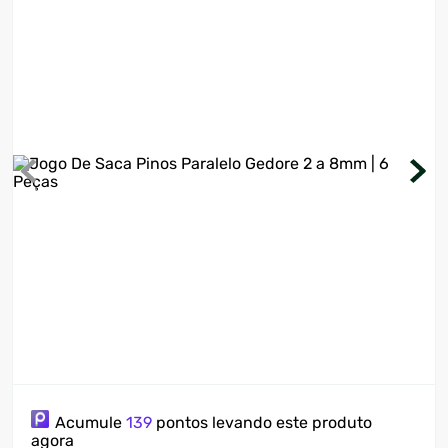
7
º
ventilador
8
º
motosserra
9
º
lavadora
10
º
climatizador
Acumule
139
pontos levando este produto
agora