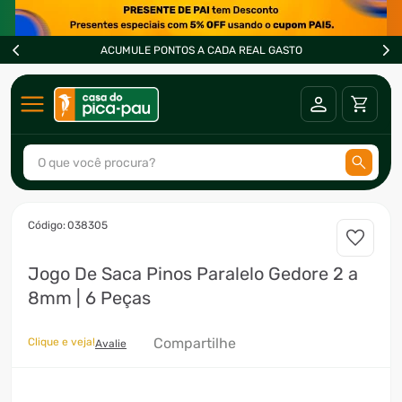
ACUMULE PONTOS A CADA REAL GASTO
O que você procura?
TERMOS MAIS BUSCADOS
:
038305
1
º
ar condicionado
Jogo De Saca Pinos Paralelo Gedore 2 a
2
º
fogão
8mm | 6 Peças
3
º
freezer
4
º
forno
Compartilhe
Clique e veja!
Avalie
5
º
soprador
6
º
cervejeira