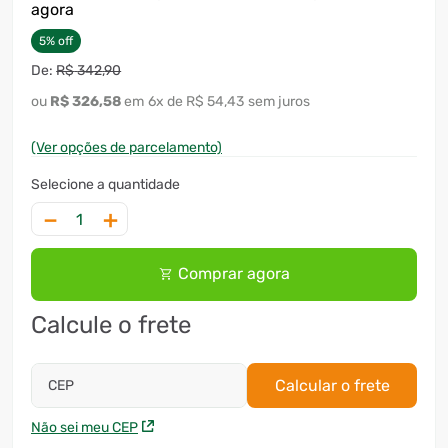
agora
7
º
ventilador
5
%
off
8
º
motosserra
R$
342
,
90
R$
326
,
58
6
x
R$ 54,43
sem juros
9
º
lavadora
10
º
climatizador
(Ver opções de parcelamento)
－
＋
Comprar agora
Calcule o frete
Calcular o frete
CEP
Não sei meu CEP