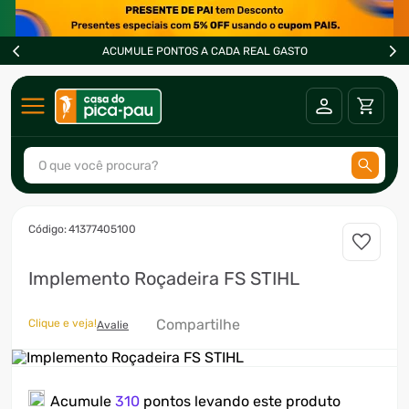
ACUMULE PONTOS A CADA REAL GASTO
O que você procura?
TERMOS MAIS BUSCADOS
:
41377405100
1
º
ar condicionado
Implemento Roçadeira FS STIHL
2
º
fogão
3
º
freezer
Compartilhe
Clique e veja!
Avalie
4
º
forno
5
º
soprador
Acumule
310
pontos levando este produto
6
º
cervejeira