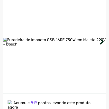
7
º
motosserra
8
º
ventilador
9
º
climatizador
10
º
lavadora
Acumule
819
pontos levando este produto
agora