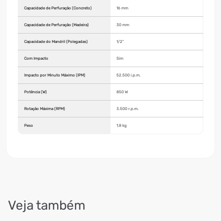
Capacidade de Perfuração (Concreto)
16 mm
Capacidade de Perfuração (Madeira)
30 mm
Capacidade do Mandril (Polegadas)
1/2"
Com Impacto
Sim
Impacto por Minuto Máximo (IPM)
52.500 i.p.m.
Potência (W)
850 W
Rotação Máxima (RPM)
3.500 r.p.m.
Peso
1,8 kg
Veja também