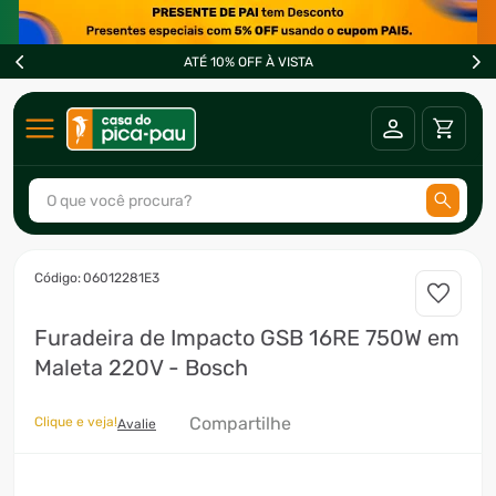
ATÉ 10% OFF À VISTA
O que você procura?
TERMOS MAIS BUSCADOS
:
06012281E3
1
º
ar condicionado
Furadeira de Impacto GSB 16RE 750W em
2
º
freezer
Maleta 220V - Bosch
3
º
forno
4
º
fogão
Compartilhe
Clique e veja!
Avalie
5
º
cervejeira
6
º
soprador