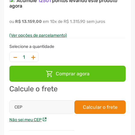
Acumule
12501
pontos levando este produto
agora
R$
13
.
159
,
00
10
x
R$ 1.315,90
sem juros
(Ver opções de parcelamento)
－
＋
Comprar agora
Calcule o frete
Calcular o frete
CEP
Não sei meu CEP