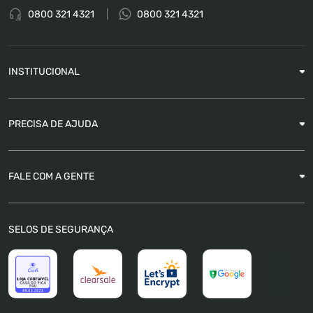
0800 321 4321
0800 321 4321
INSTITUCIONAL
Sobre a Empresa
PRECISA DE AJUDA
Nossas Lojas
Blog
Garantia
FALE COM A GENTE
Como Rastrear pedido
É seguro comprar
Atendimento
SELOS DE SEGURANÇA
FAQ
Trabalhe Conosco
Trocas e Devoluções
Política de Pagamento
Política de Privacidade