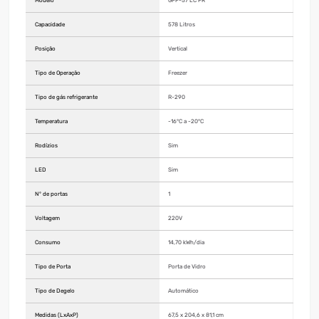
Modelo
GPF-57 LC PR
Capacidade
578 Litros
Posição
Vertical
Tipo de Operação
Freezer
Tipo de gás refrigerante
R-290
Temperatura
-16°C a -20°C
Rodízios
Sim
LED
Sim
Nº de portas
1
Voltagem
220V
Consumo
14,70 kWh/dia
Tipo de Porta
Porta de Vidro
Tipo de Degelo
Automático
Medidas (LxAxP)
67,5 x 204,6 x 81,1 cm