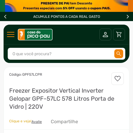
ACUMULE PONTOS A CADA REAL GASTO
O que você procura?
TERMOS MAIS BUSCADOS
:
GPF57LCPR
1
º
ar condicionado
Freezer Expositor Vertical Inverter
2
º
freezer
Gelopar GPF-57LC 578 Litros Porta de
3
º
fogão
Vidro | 220V
4
º
forno
Compartilhe
Clique e veja!
5
º
cervejeira
Avalie
6
º
soprador