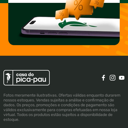
Fotos meramente ilustrativas. Ofertas válidas enquanto durarem
nossos estoques. Vendas sujeitas a análise e confirmação de
dados. Os preços, promoções e condições de pagamento são
válidos exclusivamente para compras efetuadas em nossa loja
virtual. Todos os produtos estão sujeitos a disponibilidade de
estoque.