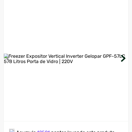
7
º
motosserra
8
º
ventilador
9
º
roçadeira
10
º
lavadora