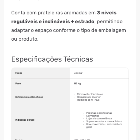
Conta com prateleiras aramadas em
3 níveis
reguláveis e inclináveis + estrado
, permitindo
adaptar o espaço conforme o tipo de embalagem
ou produto.
Especificações Técnicas
Marca
Gelopar
Peso
118 Kg
Micromotor Eletrônico
Diferenciais e Benefícios
Compressor Inverter
Rodízios com Trava
Padarias e confeitarias
Sorveterias
Lojas de conveniência
Indicação de uso
Supermercados e mercadinhos
Uso comercial ou industrial em
geral