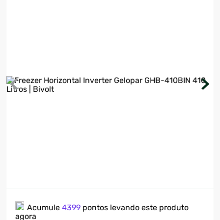
7
º
motosserra
8
º
ventilador
9
º
roçadeira
10
º
climatizador
Acumule
4399
pontos levando este produto
agora