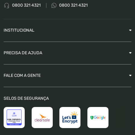
0800 321 4321
0800 321 4321
INSTITUCIONAL
Sobre a Empresa
PRECISA DE AJUDA
Nossas Lojas
Blog
Garantia
FALE COM A GENTE
Como Rastrear pedido
É seguro comprar
Atendimento
SELOS DE SEGURANÇA
FAQ
Trabalhe Conosco
Trocas e Devoluções
Política de Pagamento
Política de Privacidade