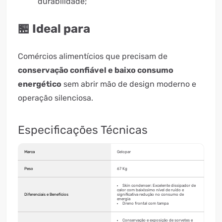
durabilidade;
🏪 Ideal para
Comércios alimentícios que precisam de
conservação confiável e baixo consumo
energético
sem abrir mão de design moderno e
operação silenciosa.
Especificações Técnicas
Marca
Gelopar
Peso
67 Kg
Skin condenser: Excelente dissipador de
calor com baixíssimo nível de ruído e
Diferenciais e Benefícios
significativa redução no consumo de
energia
Dreno frontal com tampa
Conservação e exposição de sorvetes e