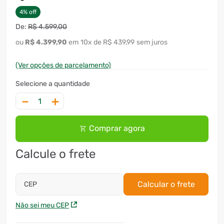
4
%
off
R$
4
.
599
,
00
R$
4
.
399
,
90
10
x
R$ 439,99
sem juros
(Ver opções de parcelamento)
－
＋
Comprar agora
Calcule o frete
Calcular o frete
CEP
Não sei meu CEP