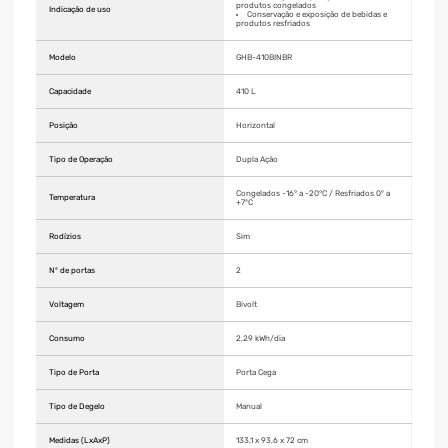
produtos congelados
Indicação de uso
Conservação e exposição de bebidas e
produtos resfriados
Modelo
GHB-410BINBR
Capacidade
410 L
Posição
Horizontal
Tipo de Operação
Dupla Ação
Congelados -16° a -20°C / Resfriados 0º a
Temperatura
+7ºC
Rodízios
Sim
Nº de portas
2
Voltagem
Bivolt
Consumo
2,29 kWh/dia
Tipo de Porta
Porta Cega
Tipo de Degelo
Manual
Medidas (LxAxP)
133,1 x 93,6 x 72 cm