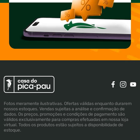
Fotos meramente ilustrativas. Ofertas válidas enquanto durarem
nossos estoques. Vendas sujeitas a análise e confirmação de
dados. Os preços, promoções e condições de pagamento são
válidos exclusivamente para compras efetuadas em nossa loja
virtual. Todos os produtos estão sujeitos a disponibilidade de
estoque.