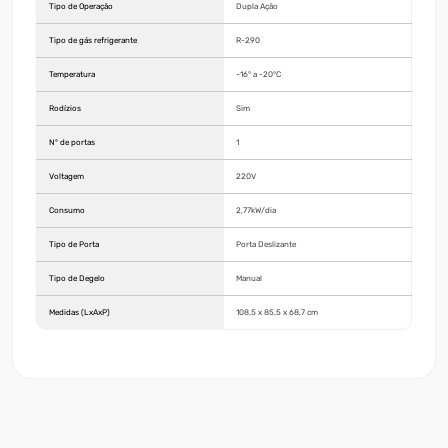
Tipo de Operação
Dupla Ação
Tipo de gás refrigerante
R-290
Temperatura
-16° a -20°C
Rodízios
Sim
Nº de portas
1
Voltagem
220V
Consumo
2,77kW/dia
Tipo de Porta
Porta Deslizante
Tipo de Degelo
Manual
Medidas (LxAxP)
108,5 x 85,5 x 68,7 cm