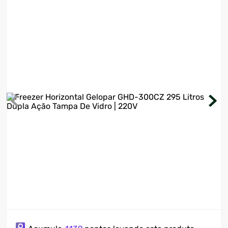
7
º
ventilador
8
º
motosserra
9
º
lavadora
10
º
climatizador