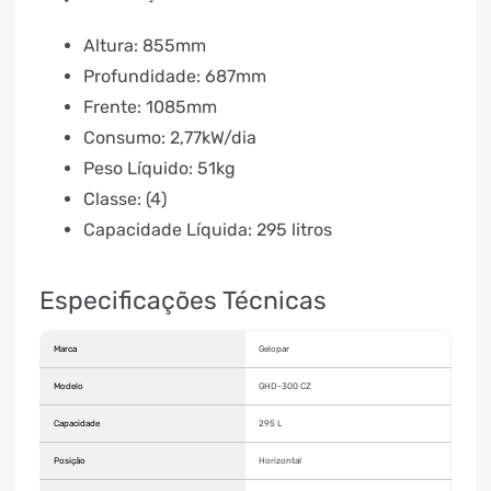
Altura: 855mm
Profundidade: 687mm
Frente: 1085mm
Consumo: 2,77kW/dia
Peso Líquido: 51kg
Classe: (4)
Capacidade Líquida: 295 litros
Especificações Técnicas
Marca
Gelopar
Modelo
GHD-300 CZ
Capacidade
295 L
Posição
Horizontal