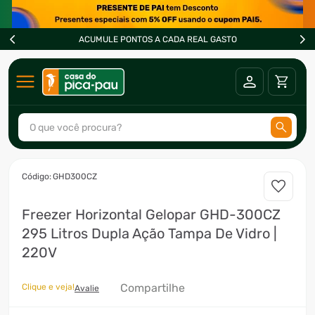
ACUMULE PONTOS A CADA REAL GASTO
O que você procura?
TERMOS MAIS BUSCADOS
:
GHD300CZ
1
º
ar condicionado
Freezer Horizontal Gelopar GHD-300CZ
2
º
fogão
295 Litros Dupla Ação Tampa De Vidro |
3
º
freezer
220V
4
º
forno
Compartilhe
Clique e veja!
5
º
soprador
Avalie
6
º
cervejeira