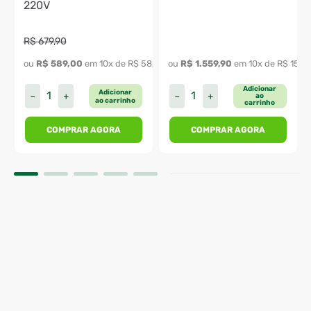
220V
R$
679
,
90
ou 
R$
589
,
00
 em 
10
x de 
R$
58
,
90
ou 
R$
1
.
559
,
90
 em 
10
x de 
R$
155
,
Adicionar
Adicionar
－
＋
－
＋
ao
ao carrinho
carrinho
COMPRAR AGORA
COMPRAR AGORA