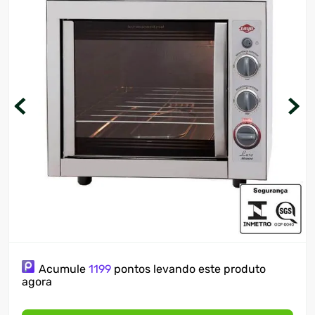
7
º
cervejeira
8
º
lavadora
9
º
motosserra
10
º
climatizador
Acumule
1199
pontos levando este produto
agora