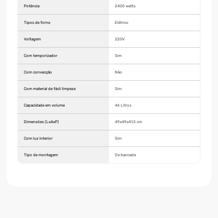
Potência
2400 watts.
Tipos de forno
Elétrico
Voltagem
220V
Com temporizador
Sim
Com convecção
Não
Com material de fácil limpeza
Sim
Capacidade em volume
46 Litros
Dimensões (LxAxP)
49x49x41,5 cm
Com luz interior
Sim
Tipo de montagem
De bancada