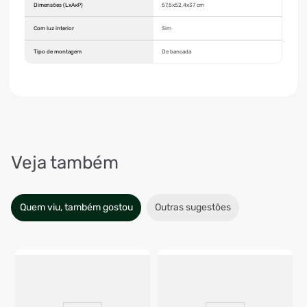
Dimensões (LxAxP)
57,5x52,4x37 cm
Com luz interior
Sim
Tipo de montagem
De bancada
Veja também
Quem viu, também gostou
Outras sugestões