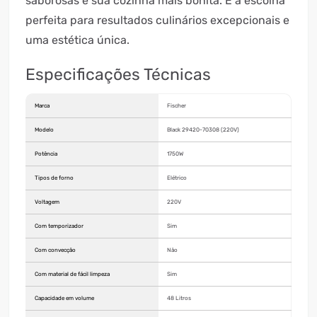
saborosas e sua cozinha mais bonita. É a escolha
perfeita para resultados culinários excepcionais e
uma estética única.
Especificações Técnicas
Marca
Fischer
Modelo
Black 29420-70308 (220V)
Potência
1750W
Tipos de forno
Elétrico
Voltagem
220V
Com temporizador
Sim
Com convecção
Não
Com material de fácil limpeza
Sim
Capacidade em volume
48 Litros