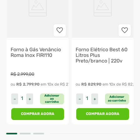
Forno à Gás Venâncio
Forno Elétrico Best 60
Roma Inox FIRI110
Litros Plus
Preto/branco | 220v
R$
2
.
999
,
00
ou 
R$
2
.
799
,
90
 em 
10
x de 
R$
279
,
99
ou 
R$
829
,
90
 em 
10
x de 
R$
82
,
99
Adicionar
Adicionar
－
＋
－
＋
ao
ao carrinho
carrinho
COMPRAR AGORA
COMPRAR AGORA