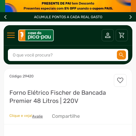
ACUMULE PONTOS A CADA REAL GASTO
O que você procura?
TERMOS MAIS BUSCADOS
:
29420
1
º
ar condicionado
Forno Elétrico Fischer de Bancada
2
º
fogão
Premier 48 Litros | 220V
3
º
freezer
4
º
forno
Compartilhe
Clique e veja!
Avalie
5
º
soprador
6
º
cervejeira