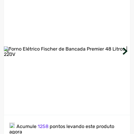
7
º
ventilador
8
º
motosserra
9
º
lavadora
10
º
climatizador
Acumule
1258
pontos levando este produto
agora