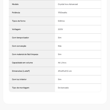
Modelo
Crystal Inox Advanced
Potência
1750watts
Tipos de forno
Elétrico
Voltagem
220V
Com temporizador
Sim
Com convecção
Não
Com material de fácil limpeza
Sim
Capacidade em volume
46 Litros
Dimensões (LxAxP)
49x49x41,5 cm
Com luz interior
Sim
Tipo de montagem
De bancada