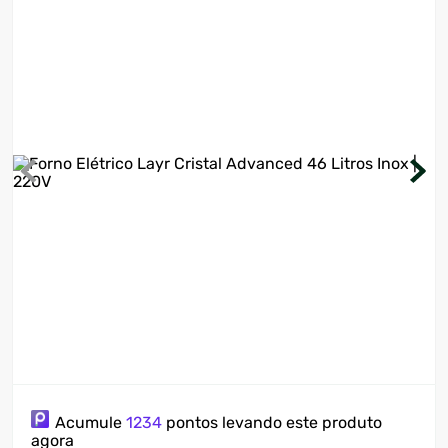
7
º
ventilador
8
º
motosserra
9
º
lavadora
10
º
climatizador
Acumule
1234
pontos levando este produto
agora