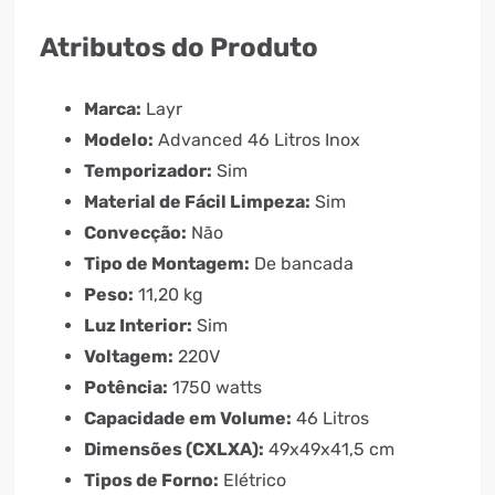
Atributos do Produto
Marca:
Layr
Modelo:
Advanced 46 Litros Inox
Temporizador:
Sim
Material de Fácil Limpeza:
Sim
Convecção:
Não
Tipo de Montagem:
De bancada
Peso:
11,20 kg
Luz Interior:
Sim
Voltagem:
220V
Potência:
1750 watts
Capacidade em Volume:
46 Litros
Dimensões (CXLXA):
49x49x41,5 cm
Tipos de Forno:
Elétrico