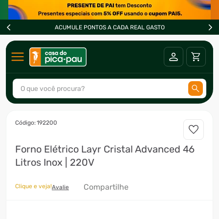
ACUMULE PONTOS A CADA REAL GASTO
O que você procura?
TERMOS MAIS BUSCADOS
:
192200
1
º
ar condicionado
Forno Elétrico Layr Cristal Advanced 46
2
º
fogão
Litros Inox | 220V
3
º
freezer
4
º
forno
Compartilhe
Clique e veja!
Avalie
5
º
soprador
6
º
cervejeira