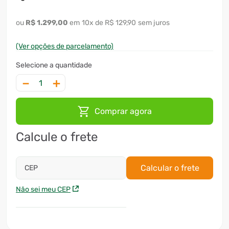
R$
1
.
299
,
00
10
x
R$ 129,90
sem juros
(Ver opções de parcelamento)
－
＋
Comprar agora
Calcule o frete
Calcular o frete
CEP
Não sei meu CEP