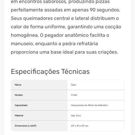
em encontros saborosos, produzindo pizzas
perfeitamente assadas em apenas 90 segundos.
Seus queimadores central e lateral distribuem o
calor de forma uniforme, garantindo uma cocção
homogênea. O pegador anatômico facilita o
manuseio, enquanto a pedra refratária
proporciona uma base ideal para suas criações.
Especificações Técnicas
Marca
Saro
Modelo
FC40
Capacidade
Assa pizzas de 40cm de diâmetro.
Material
Aço Inox
Dimensões (LxAxP)
69 x 41 x 69 cm