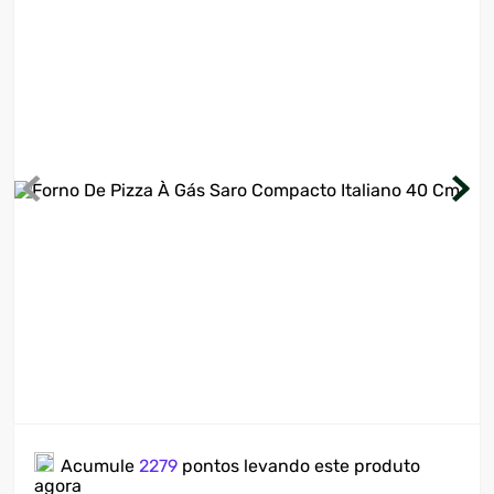
7
º
ventilador
8
º
motosserra
9
º
lavadora
10
º
climatizador
Acumule
2279
pontos levando este produto
agora