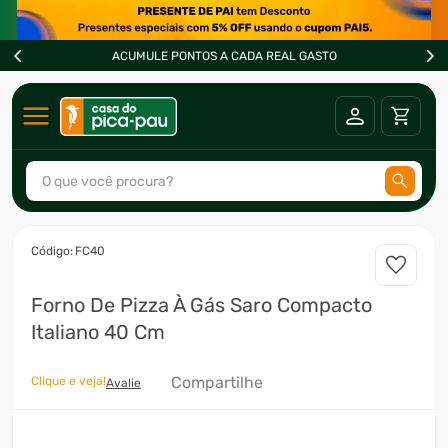
ACUMULE PONTOS A CADA REAL GASTO
O que você procura?
TERMOS MAIS BUSCADOS
:
FC40
1
º
ar condicionado
Forno De Pizza À Gás Saro Compacto
2
º
fogão
Italiano 40 Cm
3
º
freezer
4
º
forno
Compartilhe
Clique e veja!
Avalie
5
º
soprador
6
º
cervejeira