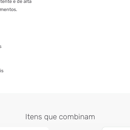
tente e de alta
imentos.
s
is
Itens que combinam