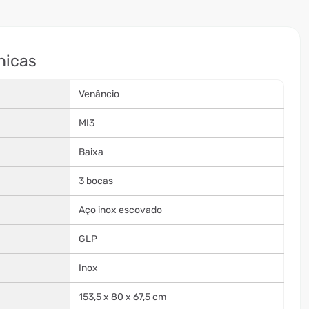
nicas
Venâncio
MI3
Baixa
3 bocas
Aço inox escovado
GLP
Inox
153,5 x 80 x 67,5 cm