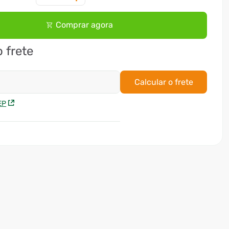
Comprar agora
o frete
Calcular o frete
EP