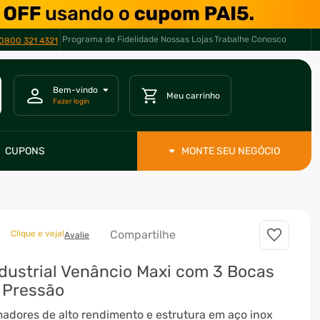
Programa de Fidelidade
Nossas Lojas
Trabalhe Conosco
0800 321 4321
CUPONS
MONTE SEU NEGÓCIO
Compartilhe
Clique e veja!
Avalie
dustrial Venâncio Maxi com 3 Bocas
 Pressão
adores de alto rendimento e estrutura em aço inox