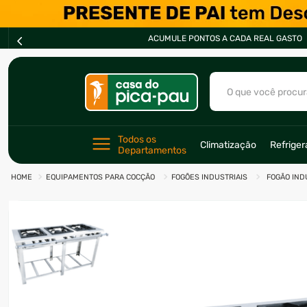
GASTO
O que você procur
TERMOS MAIS BU
Todos os 
Climatização
Refrige
Departamentos
1
º
ar condicionad
EQUIPAMENTOS PARA COCÇÃO
FOGÕES INDUSTRIAIS
FOGÃO IND
2
º
forno
3
º
freezer
4
º
fogão
5
º
cervejeira
6
º
motosserra
7
º
soprador