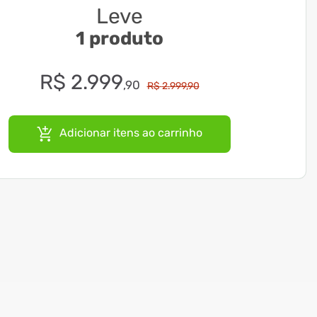
Leve
1 produto
R$
2
.
999
,
90
R$
2
.
999
,
90
Adicionar itens ao carrinho