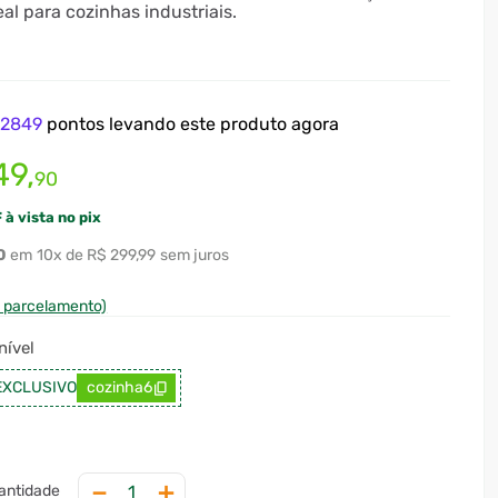
al para cozinhas industriais.
e
2849
pontos levando este produto agora
49
,
90
 à vista no pix
0
10
x
R$ 299,99
sem juros
e parcelamento)
ível
EXCLUSIVO
cozinha6
－
＋