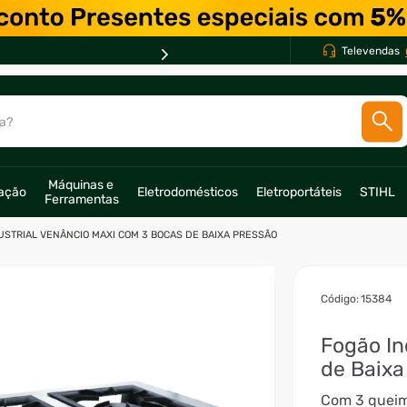
PARCELE EM ATÉ *
10X *
Televendas
a?
SCADOS
Máquinas e 
ração
Eletrodomésticos
Eletroportáteis
STIHL
Ferramentas
o
USTRIAL VENÂNCIO MAXI COM 3 BOCAS DE BAIXA PRESSÃO
:
15384
Fogão In
de Baixa
Com 3 queim