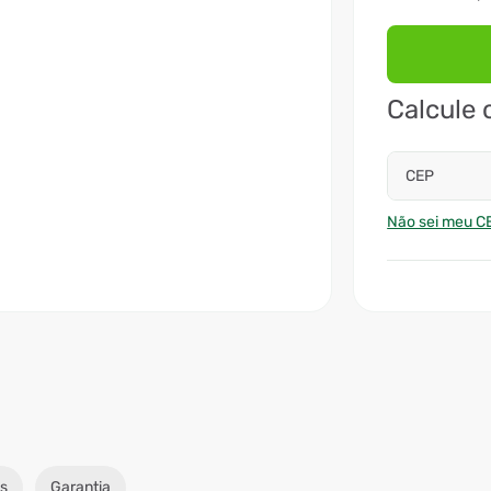
Calcule 
CEP
Não sei meu C
s
Garantia