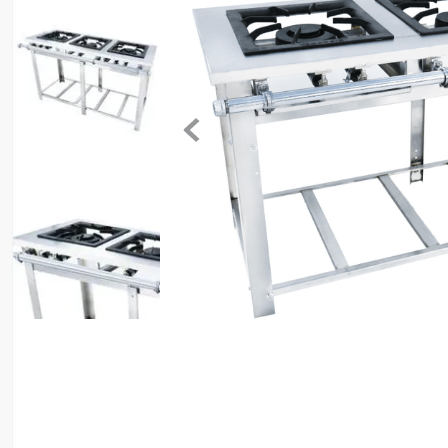
8
º
lavadora
9
º
ventilador
10
º
climatizador