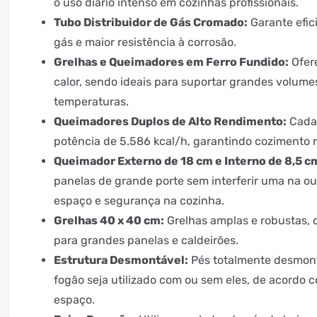
o uso diário intenso em cozinhas profissionais.
Tubo Distribuidor de Gás Cromado:
Garante efic
gás e maior resistência à corrosão.
Grelhas e Queimadores em Ferro Fundido:
Ofere
calor, sendo ideais para suportar grandes volumes
temperaturas.
Queimadores Duplos de Alto Rendimento:
Cada
potência de 5.586 kcal/h, garantindo cozimento rá
Queimador Externo de 18 cm e Interno de 8,5 c
panelas de grande porte sem interferir uma na o
espaço e segurança na cozinha.
Grelhas 40 x 40 cm:
Grelhas amplas e robustas, c
para grandes panelas e caldeirões.
Estrutura Desmontável:
Pés totalmente desmont
fogão seja utilizado com ou sem eles, de acordo 
espaço.