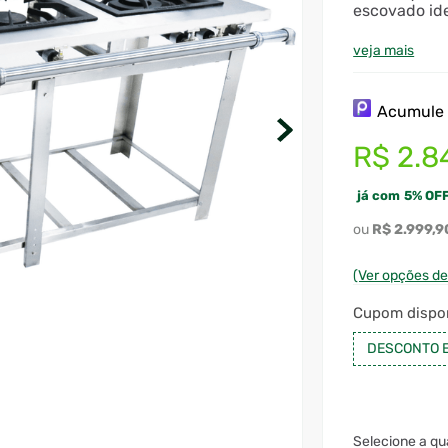
escovado ide
veja mais
Acumul
R$
2
.
8
já com
5
%
OFF
R$
2
.
999
,
9
(Ver opções d
Cupom dispon
DESCONTO 