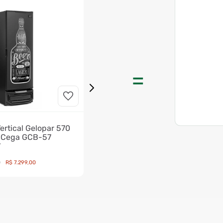
ertical Gelopar 570
a Cega GCB-57
V
0
R$
7
.
299
,
00