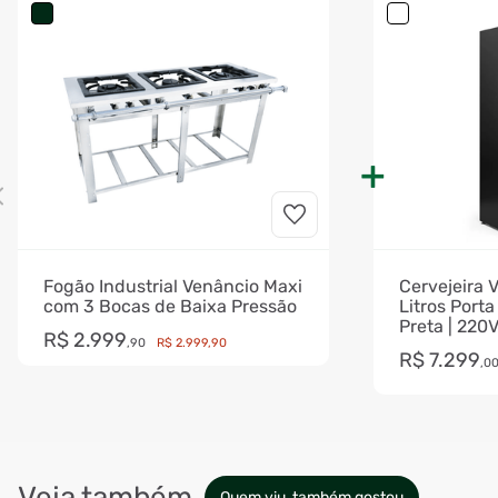
Fogão Industrial Venâncio Maxi
Cervejeira V
com 3 Bocas de Baixa Pressão
Litros Port
Preta | 220
R$
2
.
999
,
90
R$
2
.
999
,
90
R$
7
.
299
,
0
Veja também
Quem viu, também gostou