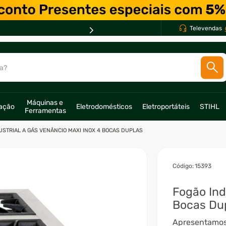
Televendas
a?
SCADOS
Máquinas e 
ração
Eletrodomésticos
Eletroportáteis
STIHL
Ferramentas
o
USTRIAL A GÁS VENÂNCIO MAXI INOX 4 BOCAS DUPLAS
:
15393
Fogão Ind
Bocas Du
Apresentamos 