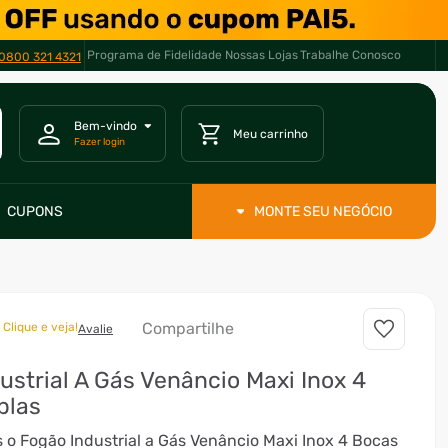
Programa de Fidelidade
Nossas Lojas
Trabalhe Conosco
0800 321 4321
CUPONS
MONTE SEU NEGÓCIO
Compartilhe
Clique e veja!
Avalie
ustrial A Gás Venâncio Maxi Inox 4
plas
o Fogão Industrial a Gás Venâncio Maxi Inox 4 Bocas