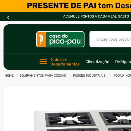
ACUMULE PONTOS A CADA REAL GASTO
O que você procur
TERMOS MAIS BU
Todos os 
Climatização
Refrige
Departamentos
1
º
ar condicionad
EQUIPAMENTOS PARA COCÇÃO
FOGÕES INDUSTRIAIS
FOGÃO IND
2
º
freezer
3
º
fogão
4
º
forno
5
º
cervejeira
6
º
soprador
7
º
motosserra