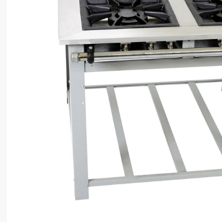
8
º
ventilador
9
º
roçadeira
10
º
climatizador