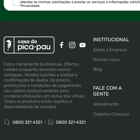
atender às minhas solicitações e prestar os serviços e informações solici
Privacidade.
INSTITUCIONAL
Sobre a Empresa
Nossas Lojas
Fotos meramente ilustrativas. Ofertas
Blog
válidas enquanto durarem nossos
estoques. Vendas sujeitas a análise e
confirmação de dados. Os preços,
promoções e condições de pagamento
FALE COM A
são válidos exclusivamente para
GENTE
compras efetuadas em nossa loja virtual.
Todos os produtos estão sujeitos a
Atendimento
disponibilidade de estoque.
Trabalhe Conosco
0800 321 4321
0800 321 4321