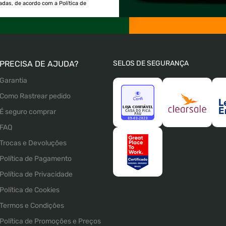
tadas, de acordo com a Política de
PRECISA DE AJUDA?
SELOS DE SEGURANÇA
Garantia
Como Rastrear pedido
É seguro comprar
FAQ
Trocas e Devoluções
Política de Pagamento
Política de Privacidade
Política de Cookies
Termos e Condições
Política de Promoções e Preços