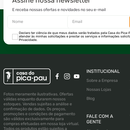
Assine nossa newsletter
E receba nossas ofertas e novidades no seu e-mail
Declaro ter ciência de que meus dados serão tratados pela Casa do Pica-P
atender às minhas solicitações e prestar os serviços e informações solici
Privacidade.
INSTITUCIONAL
Sobre a Empresa
Nossas Lojas
Fotos meramente ilustrativas. Ofertas
Blog
válidas enquanto durarem nossos
estoques. Vendas sujeitas a análise e
confirmação de dados. Os preços,
promoções e condições de pagamento
FALE COM A
são válidos exclusivamente para
GENTE
compras efetuadas em nossa loja virtual.
Todos os produtos estão sujeitos a