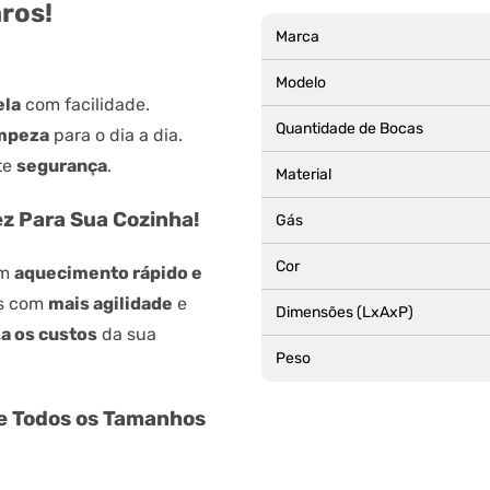
ros!
Marca
Modelo
ela
com facilidade.
Quantidade de Bocas
impeza
para o dia a dia.
te
segurança
.
Material
z Para Sua Cozinha!
Gás
Cor
um
aquecimento rápido e
os com
mais agilidade
e
Dimensões (LxAxP)
a os custos
da sua
Peso
de Todos os Tamanhos