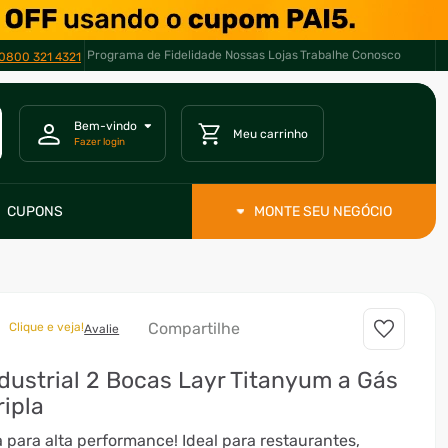
Programa de Fidelidade
Nossas Lojas
Trabalhe Conosco
0800 321 4321
CUPONS
MONTE SEU NEGÓCIO
Compartilhe
Clique e veja!
Avalie
dustrial 2 Bocas Layr Titanyum a Gás
ipla
 para alta performance! Ideal para restaurantes,