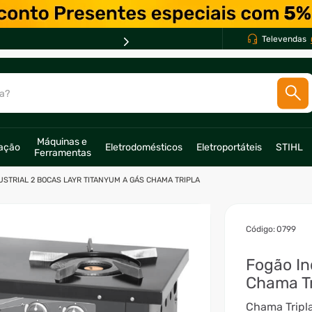
PARCELE EM ATÉ *
Televendas
10X *
a?
SCADOS
Máquinas e 
ração
Eletrodomésticos
Eletroportáteis
STIHL
Ferramentas
o
USTRIAL 2 BOCAS LAYR TITANYUM A GÁS CHAMA TRIPLA
:
0799
Fogão In
Chama Tr
Chama Tripla