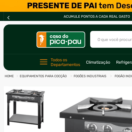
ACUMULE PONTOS A CADA REAL GASTO
O que você procur
TERMOS MAIS BU
Todos os 
Climatização
Refrige
Departamentos
1
º
ar condicionad
EQUIPAMENTOS PARA COCÇÃO
FOGÕES INDUSTRIAIS
FOGÃO IND
2
º
fogão
3
º
freezer
4
º
forno
5
º
soprador
6
º
cervejeira
7
º
ventilador