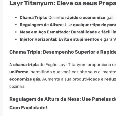
Layr Titanyum:
Eleve os seus Prepa
Chama Tripla:
Cozinhe
rápido e economize
gás!
Regulagem de Altura:
Use
qualquer tipo de pan
Mesa em Aço Esmaltado:
Durabilidade
e
fácil l
Injetor Horizontal:
Evita entupimentos
e garan
Chama Tripla: Desempenho Superior e Rapide
A
chama tripla
do Fogão Layr Titanyum proporciona 
uniforme
, permitindo que você cozinhe seus aliment
economize gás
. Aumente a sua produtividade e
reduz
cozinha.
Regulagem de Altura da Mesa: Use Panelas 
Com Facilidade!