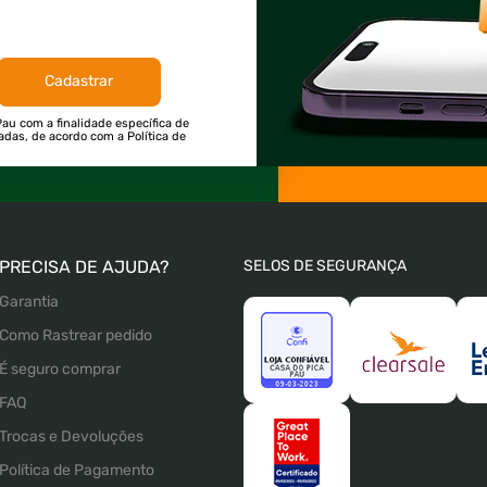
Cadastrar
au com a finalidade específica de
tadas, de acordo com a Política de
PRECISA DE AJUDA?
SELOS DE SEGURANÇA
Garantia
Como Rastrear pedido
É seguro comprar
FAQ
Trocas e Devoluções
Política de Pagamento