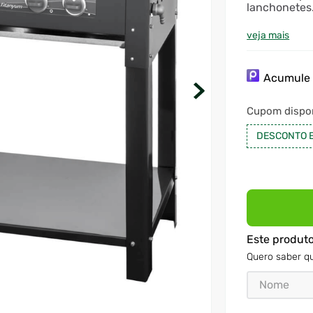
lanchonetes
veja mais
Acumul
Cupom dispon
DESCONTO 
Este produt
Quero saber qu