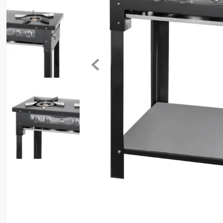
8
º
motosserra
9
º
lavadora
10
º
climatizador