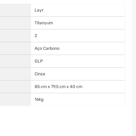
Layr
Titanyum
2
Aço Carbono
GLP
Cinza
85 cm x 79,5 cm x 40 cm
16kg