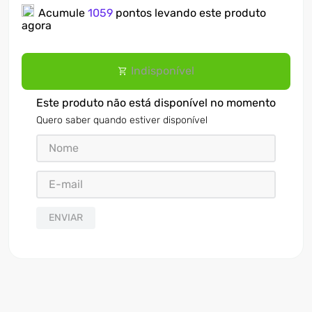
Acumule
1059
pontos levando este produto
7
º
ventilador
agora
8
º
motosserra
Indisponível
9
º
lavadora
10
º
climatizador
Este produto não está disponível no momento
Quero saber quando estiver disponível
ENVIAR