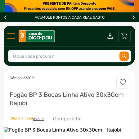
ACUMULE PONTOS A CADA REAL GASTO
O que você procura?
TERMOS MAIS BUSCADOS
:
631091
1
º
ar condicionado
Fogão BP 3 Bocas Linha Ativo 30x30cm -
2
º
fogão
Itajobi
3
º
freezer
4
º
forno
Compartilhe
Clique e veja!
Avalie
5
º
soprador
6
º
cervejeira