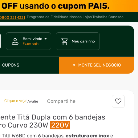
Programa de Fidelidade
Nossas Lojas
Trabalhe Conosco
0800 321 4321
CUPONS
MONTE SEU NEGÓCIO
Compartilhe
Clique e veja!
Avalie
ente Titã Dupla com 6 bandejas
ro Curvo 230W
220V
 Titã W6BD com 6 bandejas,
estrutura em inox
e