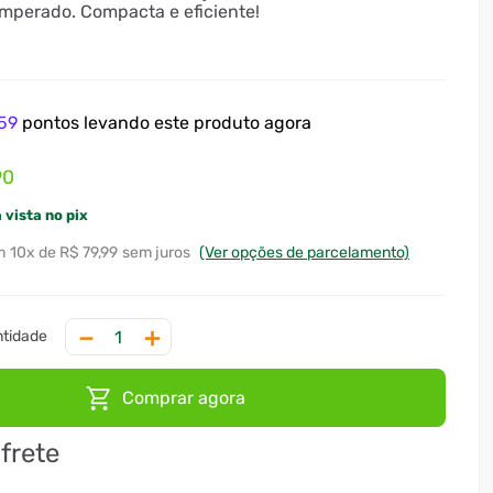
emperado. Compacta e eficiente!
59
pontos levando este produto agora
90
 vista no pix
10
x
R$ 79,99
sem juros
(Ver opções de parcelamento)
－
＋
Comprar agora
 frete