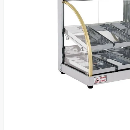
8
º
ventilador
9
º
roçadeira
10
º
climatizador