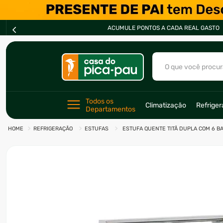
ACUMULE PONTOS A CADA REAL GASTO
O que você procur
TERMOS MAIS BU
Todos os 
Climatização
Refrige
Departamentos
1
º
ar condicionad
REFRIGERAÇÃO
ESTUFAS
ESTUFA QUENTE TITÃ DUPLA COM 6 B
2
º
freezer
3
º
fogão
4
º
forno
5
º
cervejeira
6
º
soprador
7
º
motosserra