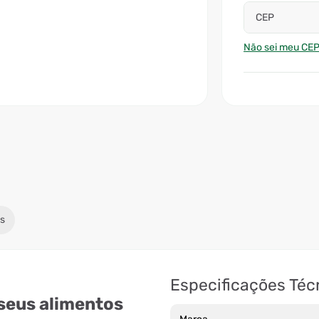
CEP
Não sei meu CE
s
Especificações Téc
seus alimentos