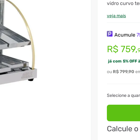
vidro curvo t
veja mais
Acumule
7
R$
759
,
já com
5
%
OFF à
R$
799
,
90
Calcule o