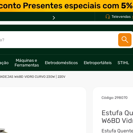
Televendas
a?
SCADOS
Máquinas e 
ração
Eletrodomésticos
Eletroportáteis
STIHL
Ferramentas
o
ANDEJAS W6BD VIDRO CURVO 230W | 220V
:
298070
Estufa Qu
W6BD Vid
Estufa Quente