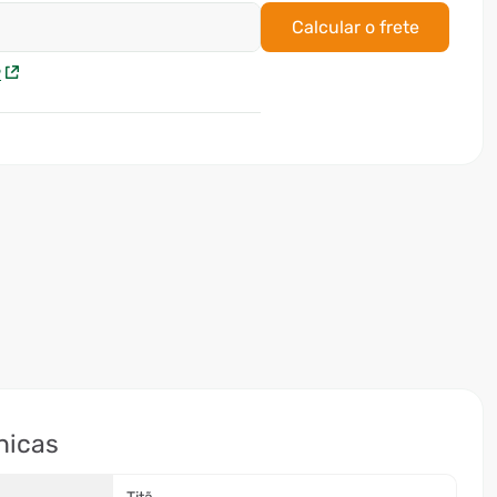
Calcular o frete
P
nicas