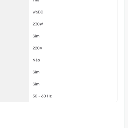
Titã
W6BD
230W
Sim
220V
Não
Sim
Sim
50 - 60 Hz