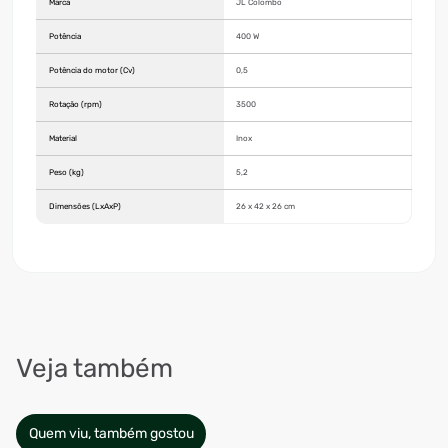
Marca
JL Colombo
Potência
400 W
Potência do motor (Cv)
0,5
Rotação (rpm)
3500
Material
Inox
Peso (kg)
5,2
Dimensões (LxAxP)
26 x 42 x 26 cm
Veja também
Quem viu, também gostou