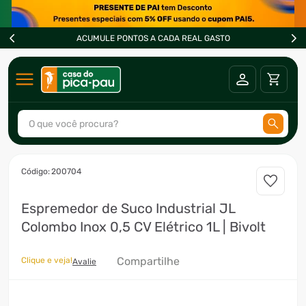
ACUMULE PONTOS A CADA REAL GASTO
O que você procura?
TERMOS MAIS BUSCADOS
:
200704
1
º
ar condicionado
Espremedor de Suco Industrial JL
2
º
freezer
Colombo Inox 0,5 CV Elétrico 1L | Bivolt
3
º
forno
4
º
fogão
Compartilhe
Clique e veja!
Avalie
5
º
cervejeira
6
º
soprador