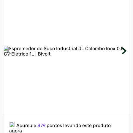
7
º
motosserra
8
º
ventilador
9
º
climatizador
10
º
lavadora
Acumule
379
pontos levando este produto
agora