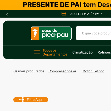
PARCELE EM ATÉ *
10X *
O que você procur
TERMOS MAIS BU
Todos os 
Climatização
Refrige
1
º
ar condicionad
Departamentos
2
º
freezer
Os mais procurados:
Compressor de ar
Motor Elétrico
3
º
fogão
4
º
forno
5
º
cervejeira
6
º
soprador
Filtre Aqui
7
º
motosserra