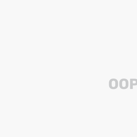
8
º
ventilador
9
º
roçadeira
10
º
lavadora
OOP