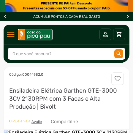
ACUMULE PONTOS A CADA REAL GASTO
O que você procura?
TERMOS MAIS BUSCADOS
:
00044982.0
1
º
ar condicionado
Ensiladeira Elétrica Garthen GTE-3000
2
º
fogão
3CV 2130RPM com 3 Facas e Alta
3
º
freezer
Produção | Bivolt
4
º
forno
Compartilhe
Clique e veja!
5
º
soprador
Avalie
6
º
cervejeira