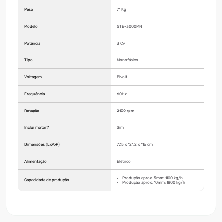
Peso
71 Kg
Modelo
GTE-3000MN
Potência
3 Cv
Tipo
Monofásico
Voltagem
Bivolt
Frequência
60Hz
Rotação
2130 rpm
Inclui motor?
Sim
Dimensões (LxAxP)
77,5 x 121,2 x 116 cm
Alimentação
Elétrico
Produção aprox. 5mm: 1100 kg/h
Capacidade de produção
Produção aprox. 10mm: 1800 kg/h