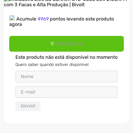
7
º
ventilador
Acumule
4969
pontos levando este produto
8
º
motosserra
agora
9
º
lavadora
10
º
climatizador
Indisponível
Este produto não está disponível no momento
Quero saber quando estiver disponível
ENVIAR