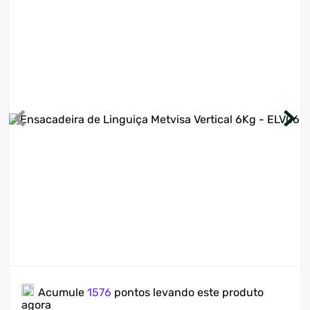
7
º
ventilador
8
º
motosserra
9
º
lavadora
10
º
climatizador
Acumule
1576
pontos levando este produto
agora