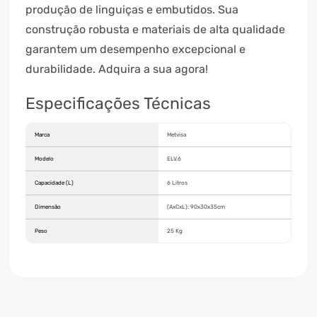
produção de linguiças e embutidos. Sua
construção robusta e materiais de alta qualidade
garantem um desempenho excepcional e
durabilidade. Adquira a sua agora!
Especificações Técnicas
Marca
Metvisa
Modelo
ELV.6
Capacidade (L)
6 Litros
Dimensão
(AxCxL): 90x30x35cm
Peso
25 Kg