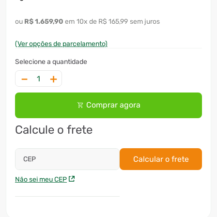
R$
1
.
659
,
90
10
x
R$ 165,99
sem juros
(Ver opções de parcelamento)
－
＋
Comprar agora
Calcule o frete
Calcular o frete
CEP
Não sei meu CEP