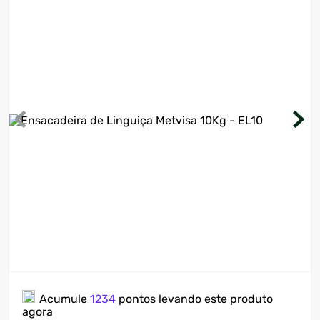
7
º
motosserra
8
º
ventilador
9
º
climatizador
10
º
lavadora
Acumule
1234
pontos levando este produto
agora