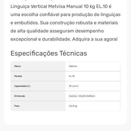
Linguiça Vertical Metvisa Manual 10 kg EL.10 é
uma escolha confiável para produção de linguiças
e embutidos. Sua construção robusta e materiais
de alta qualidade asseguram desempenho
excepcional e durabilidade. Adquira a sua agora!
Especificações Técnicas
Marca
Metvisa
Modelo
EL.10
Capacidade (L)
10 Litros
Dimensão
(AxCxL): 30x45,5x88cm
Peso
22,8 kg