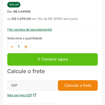
10
%
off
R$
1
.
449
,
90
R$
1
.
299
,
00
10
x
R$ 129,90
sem juros
(Ver opções de parcelamento)
－
＋
Comprar agora
Calcule o frete
Calcular o frete
CEP
Não sei meu CEP