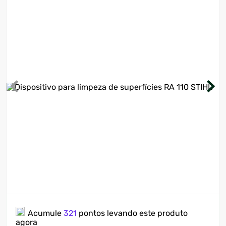
7
º
ventilador
8
º
motosserra
9
º
lavadora
10
º
climatizador
Acumule
321
pontos levando este produto
agora