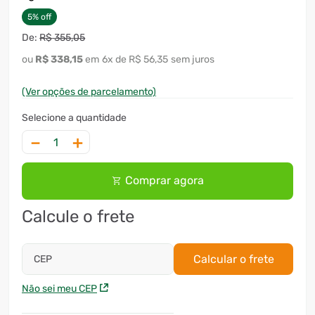
5
%
off
R$
355
,
05
R$
338
,
15
6
x
R$ 56,35
sem juros
(Ver opções de parcelamento)
－
＋
Comprar agora
Calcule o frete
Calcular o frete
CEP
Não sei meu CEP