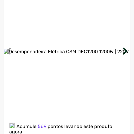
7
º
ventilador
8
º
motosserra
9
º
lavadora
10
º
climatizador
Acumule
569
pontos levando este produto
agora