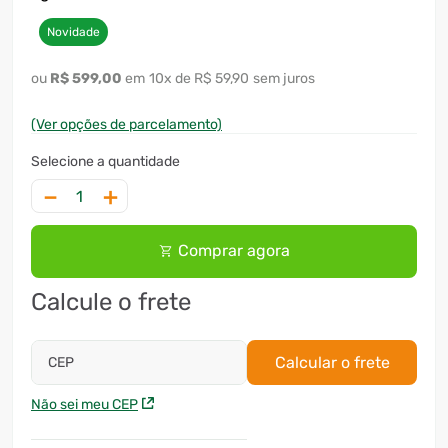
Novidade
R$
599
,
00
10
x
R$ 59,90
sem juros
(Ver opções de parcelamento)
－
＋
Comprar agora
Calcule o frete
Calcular o frete
CEP
Não sei meu CEP