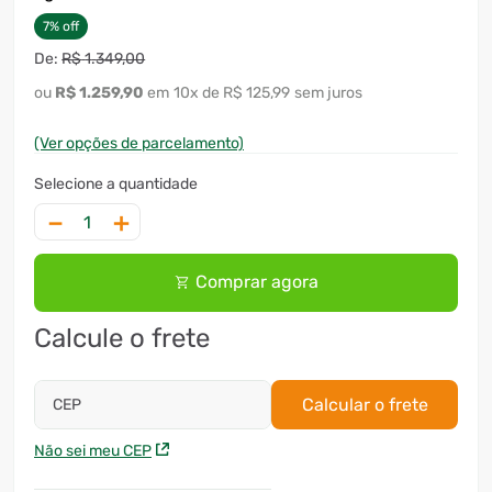
7
%
off
R$
1
.
349
,
00
R$
1
.
259
,
90
10
x
R$ 125,99
sem juros
(Ver opções de parcelamento)
－
＋
Comprar agora
Calcule o frete
Calcular o frete
CEP
Não sei meu CEP