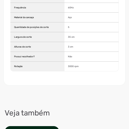
Frequência
60Hz
Material da carcaça
Aço
Quantidade de posições de corte
5
Largura de corte
35 cm
Alturas de corte
3 cm
Possui recolhedor?
Não
Rotação
3000 rpm
Veja também