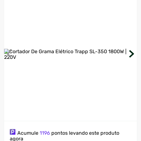
7
º
motosserra
8
º
ventilador
9
º
climatizador
10
º
lavadora
Acumule
1196
pontos levando este produto
agora