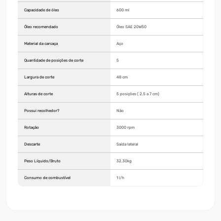
Capacidade de óleo
600 ml
Óleo recomendado
Óleo SAE 20W50
Material da carcaça
Aço
Quantidade de posições de corte
5
Largura de corte
48 cm
Alturas de corte
5 posições ( 2,5 a 7 cm)
Possui recolhedor?
Não
Rotação
3000 rpm
Descarte
Saída lateral
Peso Líquido/Bruto
32,30kg
Consumo de combustível
1 l/h