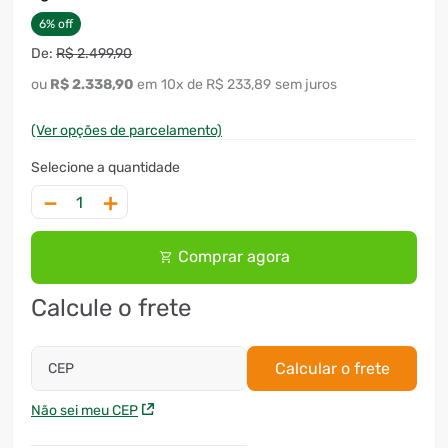
6
%
off
R$
2
.
499
,
90
R$
2
.
338
,
90
10
x
R$ 233,89
sem juros
(Ver opções de parcelamento)
－
＋
Comprar agora
Calcule o frete
Calcular o frete
CEP
Não sei meu CEP