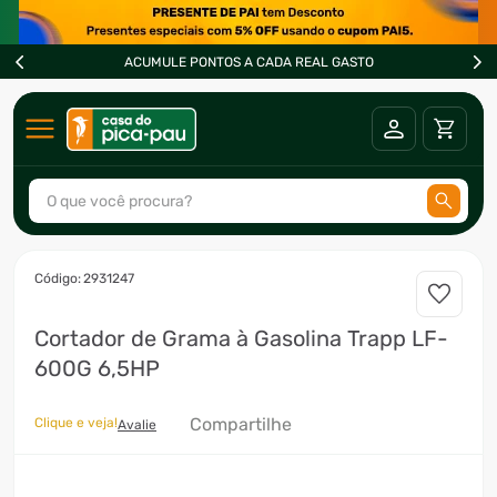
ACUMULE PONTOS A CADA REAL GASTO
O que você procura?
TERMOS MAIS BUSCADOS
:
2931247
1
º
ar condicionado
Cortador de Grama à Gasolina Trapp LF-
2
º
fogão
600G 6,5HP
3
º
freezer
4
º
forno
Compartilhe
Clique e veja!
Avalie
5
º
soprador
6
º
cervejeira