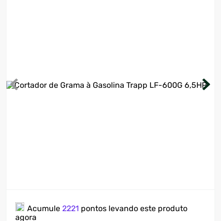
7
º
ventilador
8
º
motosserra
9
º
lavadora
10
º
climatizador
Acumule
2221
pontos levando este produto
agora