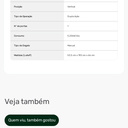
Posição
Vertical
Tipo de Operação
Dupla Ação
Nº de portas
1
Consumo
5,25kW/dia
Tipo de Degelo
Manual
Medidas (LxAxP)
53,5 cm x 190 cm x 66 cm
Veja também
Quem viu, também gostou