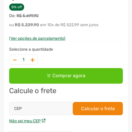
8
%
off
R$
5
.
699
,
90
R$
5
.
229
,
90
10
x
R$ 522,99
sem juros
(Ver opções de parcelamento)
－
＋
Comprar agora
Calcule o frete
Calcular o frete
CEP
Não sei meu CEP