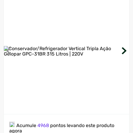
7
º
cervejeira
8
º
lavadora
9
º
motosserra
10
º
climatizador
Acumule
4968
pontos levando este produto
agora