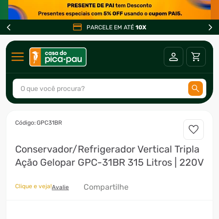
PARCELE EM ATÉ
10X
O que você procura?
TERMOS MAIS BUSCADOS
:
GPC31BR
1
º
ar condicionado
Conservador/Refrigerador Vertical Tripla
2
º
fogão
Ação Gelopar GPC-31BR 315 Litros | 220V
3
º
freezer
4
º
forno
Compartilhe
Clique e veja!
Avalie
5
º
ventilador
6
º
soprador