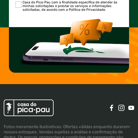
Casa do Pica-Pau com a finalidade específica de atender às
minhas solicitações e prestar os serviços e informações
solicitadas, de acordo com a Política de Privacidade.
Fotos meramente ilustrativas. Ofertas válidas enquanto durarem
nossos estoques. Vendas sujeitas a análise e confirmação de
dados. Os preços, promoções e condições de pagamento são