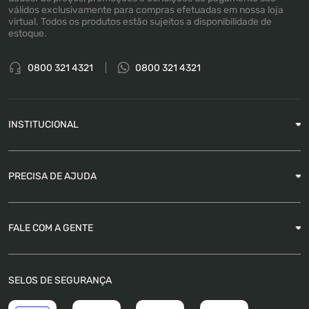
válidos exclusivamente para compras efetuadas em nossa loja
virtual. Todos os produtos estão sujeitos a disponibilidade de
estoque.
0800 321 4321
0800 321 4321
INSTITUCIONAL
Sobre a Empresa
PRECISA DE AJUDA
Nossas Lojas
Blog
Garantia
FALE COM A GENTE
Como Rastrear pedido
É seguro comprar
Atendimento
SELOS DE SEGURANÇA
FAQ
Trabalhe Conosco
Trocas e Devoluções