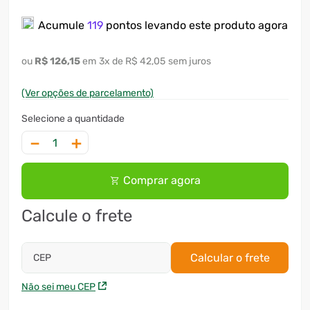
7
º
motosserra
Acumule
119
pontos levando este produto agora
8
º
ventilador
R$
126
,
15
3
x
R$ 42,05
sem juros
9
º
roçadeira
(Ver opções de parcelamento)
10
º
lavadora
－
＋
Comprar agora
Calcule o frete
Calcular o frete
CEP
Não sei meu CEP