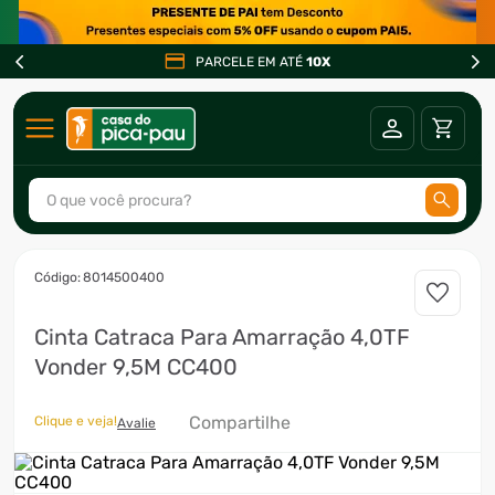
PARCELE EM ATÉ
10X
O que você procura?
TERMOS MAIS BUSCADOS
:
8014500400
1
º
ar condicionado
Cinta Catraca Para Amarração 4,0TF
2
º
freezer
Vonder 9,5M CC400
3
º
fogão
4
º
forno
Compartilhe
Clique e veja!
Avalie
5
º
cervejeira
6
º
soprador