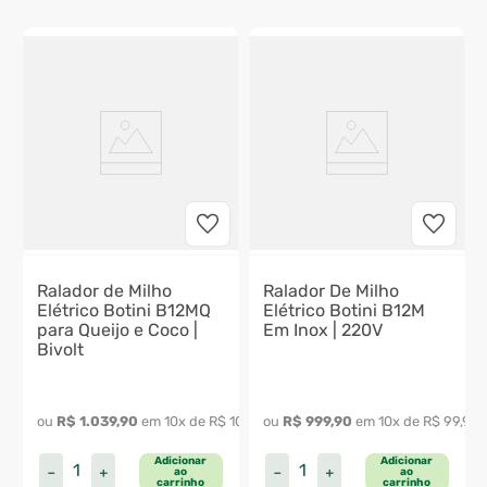
Ralador de Milho
Ralador De Milho
Elétrico Botini B12MQ
Elétrico Botini B12M
para Queijo e Coco |
Em Inox | 220V
Bivolt
641
,
99
ou 
R$
1
.
039
,
90
 em 
10
x de 
R$
103
,
99
ou 
R$
999
,
90
 em 
10
x de 
R$
99
,
99
Adicionar
Adicionar
－
＋
－
＋
ao
ao
carrinho
carrinho