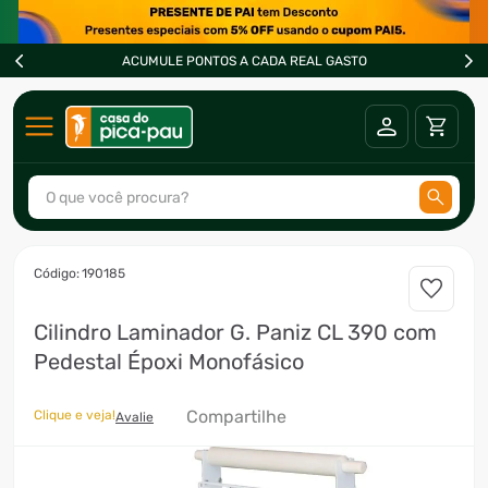
ACUMULE PONTOS A CADA REAL GASTO
O que você procura?
TERMOS MAIS BUSCADOS
:
190185
1
º
ar condicionado
Cilindro Laminador G. Paniz CL 390 com
2
º
fogão
Pedestal Époxi Monofásico
3
º
freezer
4
º
forno
Compartilhe
Clique e veja!
Avalie
5
º
soprador
6
º
cervejeira