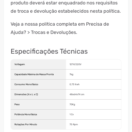
produto deverá estar enquadrado nos requisitos
de troca e devolução estabelecidos nesta política.
Veja a nossa politica completa em Precisa de
Ajuda? > Trocas e Devoluções.
Especificações Técnicas
Voltagem
127V/220V
Capacidade Máxima de Massa Pronta
7kg
Consumo Monofásico
0,73 Kwh
Dimensões (A x L x C)
48x64x74 cm
Peso
70Kg
Potência Monofásica
1 Cv
Rotações Por Minuto
75 Rpm