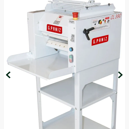
7
º
ventilador
8
º
motosserra
9
º
lavadora
10
º
climatizador