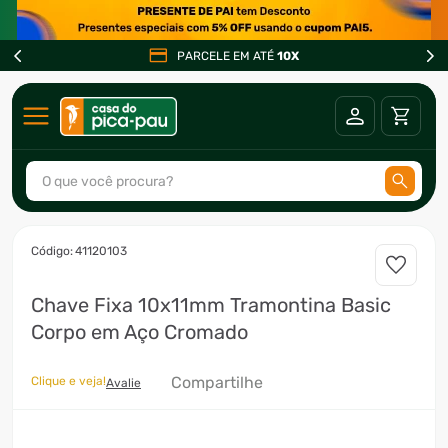
PARCELE EM ATÉ
10X
O que você procura?
TERMOS MAIS BUSCADOS
:
41120103
1
º
ar condicionado
Chave Fixa 10x11mm Tramontina Basic
2
º
freezer
Corpo em Aço Cromado
3
º
fogão
4
º
forno
Compartilhe
Clique e veja!
Avalie
5
º
cervejeira
6
º
soprador