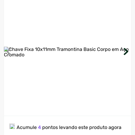
7
º
motosserra
8
º
ventilador
9
º
roçadeira
10
º
climatizador
Acumule
4
pontos levando este produto agora