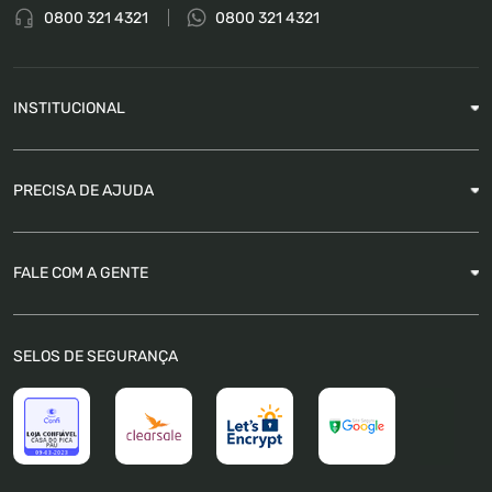
0800 321 4321
0800 321 4321
INSTITUCIONAL
Sobre a Empresa
PRECISA DE AJUDA
Nossas Lojas
Blog
Garantia
FALE COM A GENTE
Como Rastrear pedido
É seguro comprar
Atendimento
SELOS DE SEGURANÇA
FAQ
Trabalhe Conosco
Trocas e Devoluções
Política de Pagamento
Política de Privacidade