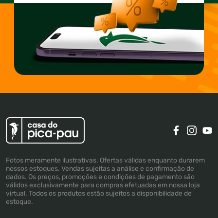
Fotos meramente ilustrativas. Ofertas válidas enquanto durarem
nossos estoques. Vendas sujeitas a análise e confirmação de
dados. Os preços, promoções e condições de pagamento são
válidos exclusivamente para compras efetuadas em nossa loja
virtual. Todos os produtos estão sujeitos a disponibilidade de
estoque.