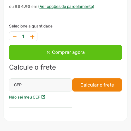
R$
4
,
90
(Ver opções de parcelamento)
－
＋
Comprar agora
Calcule o frete
Calcular o frete
CEP
Não sei meu CEP