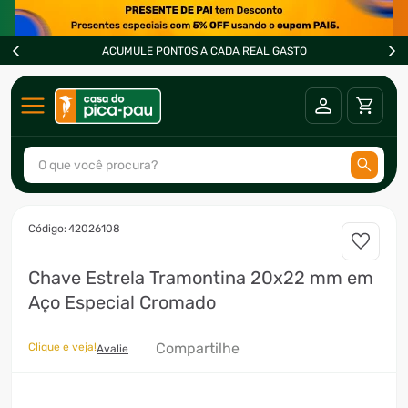
ACUMULE PONTOS A CADA REAL GASTO
O que você procura?
TERMOS MAIS BUSCADOS
:
42026108
1
º
ar condicionado
Chave Estrela Tramontina 20x22 mm em
2
º
fogão
Aço Especial Cromado
3
º
freezer
4
º
forno
Compartilhe
Clique e veja!
Avalie
5
º
soprador
6
º
cervejeira