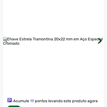
7
º
ventilador
8
º
motosserra
9
º
lavadora
10
º
climatizador
Acumule
19
pontos levando este produto agora