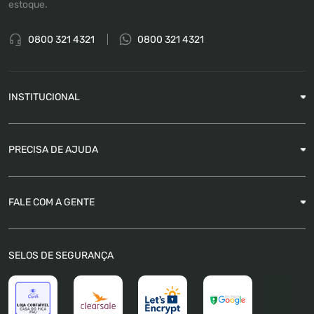
estoque.
0800 321 4321
0800 321 4321
INSTITUCIONAL
Sobre a Empresa
PRECISA DE AJUDA
Nossas Lojas
Blog
Garantia
FALE COM A GENTE
Como Rastrear pedido
É seguro comprar
Atendimento
SELOS DE SEGURANÇA
FAQ
Trabalhe Conosco
Trocas e Devoluções
Política de Pagamento