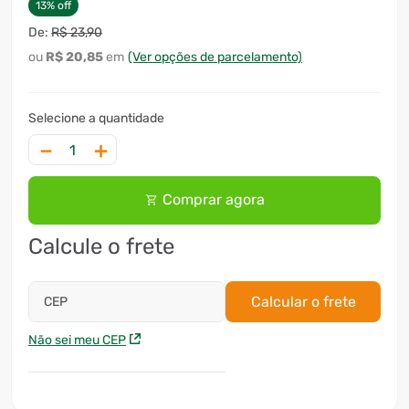
13
%
off
R$
23
,
90
R$
20
,
85
(Ver opções de parcelamento)
－
＋
Comprar agora
Calcule o frete
Calcular o frete
CEP
Não sei meu CEP