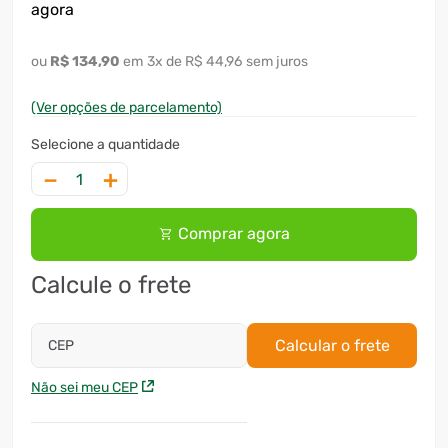
agora
7
º
cervejeira
R$
134
,
90
3
x
R$ 44,96
sem juros
8
º
lavadora
9
º
motosserra
(Ver opções de parcelamento)
10
º
climatizador
－
＋
Comprar agora
Calcule o frete
Calcular o frete
CEP
Não sei meu CEP