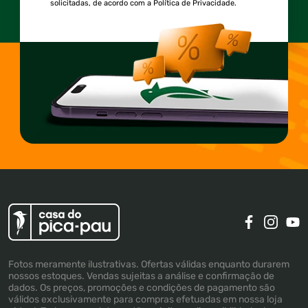
solicitadas, de acordo com a Política de Privacidade.
Fotos meramente ilustrativas. Ofertas válidas enquanto durarem
nossos estoques. Vendas sujeitas a análise e confirmação de
dados. Os preços, promoções e condições de pagamento são
válidos exclusivamente para compras efetuadas em nossa loja