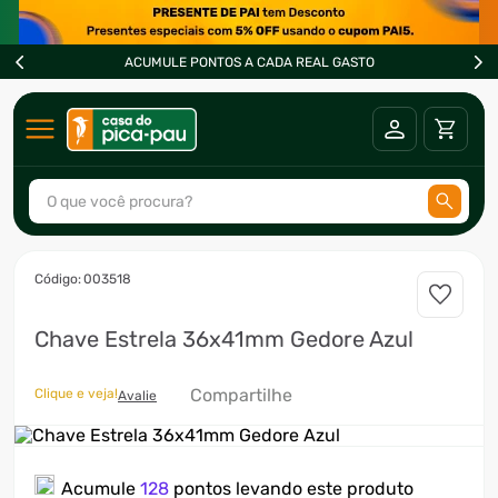
ACUMULE PONTOS A CADA REAL GASTO
O que você procura?
TERMOS MAIS BUSCADOS
:
003518
1
º
ar condicionado
Chave Estrela 36x41mm Gedore Azul
2
º
fogão
3
º
freezer
Compartilhe
Clique e veja!
Avalie
4
º
forno
5
º
ventilador
Acumule
128
pontos levando este produto
6
º
soprador