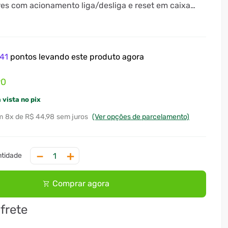
es com acionamento liga/desliga e reset em caixa
e.
41
pontos levando este produto agora
90
 vista no pix
8
x
R$ 44,98
sem juros
(Ver opções de parcelamento)
－
＋
Comprar agora
 frete