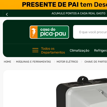
ACUMULE PONTOS A CADA REAL GASTO
O que você procur
TERMOS MAIS BU
Todos os 
Climatização
Refrige
Departamentos
1
º
ar condicionad
MÁQUINAS E FERRAMENTAS
MOTOR ELÉTRICO
CHAVE DE PARTID
2
º
freezer
3
º
forno
4
º
fogão
5
º
cervejeira
6
º
soprador
7
º
motosserra