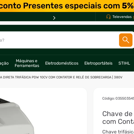
Televendas
a?
SCADOS
Máquinas e 
ração
Eletrodomésticos
Eletroportáteis
STIHL
Ferramentas
o
A DIRETA TRIFÁSICA PDW 10CV COM CONTATOR E RELÉ DE SOBRECARGA | 380V
:
03550354
Chave de 
com Conta
Chave trifási