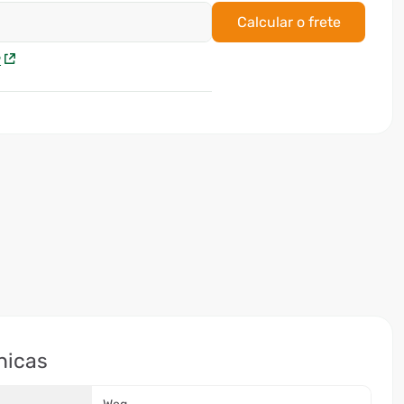
Calcular o frete
P
nicas