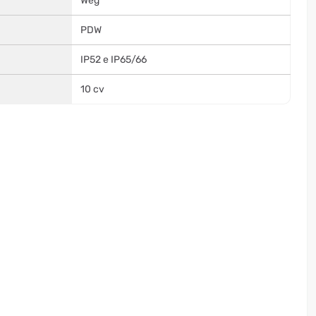
Weg
PDW
IP52 e IP65/66
10 cv