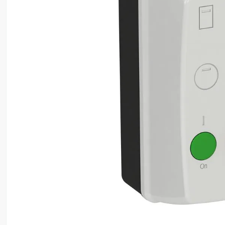
8
º
ventilador
9
º
climatizador
10
º
lavadora