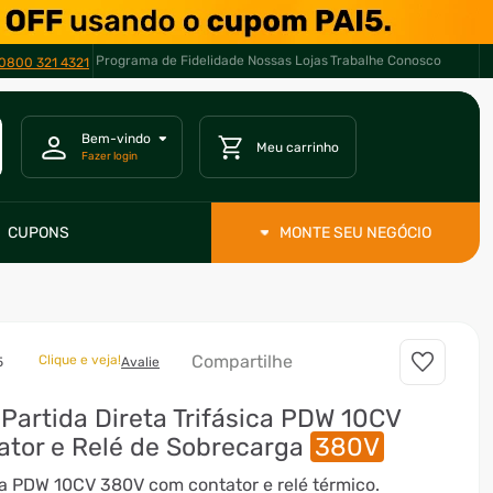
Programa de Fidelidade
Nossas Lojas
Trabalhe Conosco
0800 321 4321
CUPONS
MONTE SEU NEGÓCIO
Compartilhe
Clique e veja!
5
Avalie
Partida Direta Trifásica PDW 10CV
tor e Relé de Sobrecarga
380V
ca PDW 10CV 380V com contator e relé térmico.