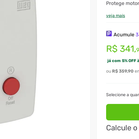
Protege motor
IP65 resistent
veja mais
Acumule
3
R$
341
,
já com
5
%
OFF à
R$
359
,
90
Calcule o