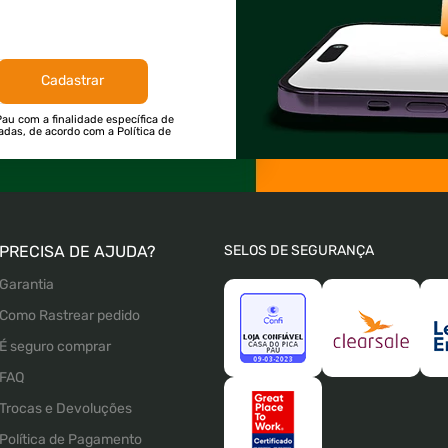
Cadastrar
au com a finalidade específica de
tadas, de acordo com a Política de
PRECISA DE AJUDA?
SELOS DE SEGURANÇA
Garantia
Como Rastrear pedido
É seguro comprar
FAQ
Trocas e Devoluções
Política de Pagamento