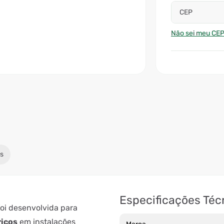
CEP
Não sei meu CE
s
Especificações Téc
oi desenvolvida para
ricos
em instalações