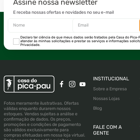
Assine nossa newsletter
E receba nossas ofertas e novidades no seu e-mail
Declaro ter ciência de que meus dados serão tratados pela Casa do Pica-P
atender às minhas solicitações e prestar os serviços e informações solici
Privacidade.
INSTITUCIONAL
Sobre a Empresa
Nossas Lojas
Fotos meramente ilustrativas. Ofertas
Blog
válidas enquanto durarem nossos
estoques. Vendas sujeitas a análise e
confirmação de dados. Os preços,
promoções e condições de pagamento
FALE COM A
são válidos exclusivamente para
GENTE
compras efetuadas em nossa loja virtual.