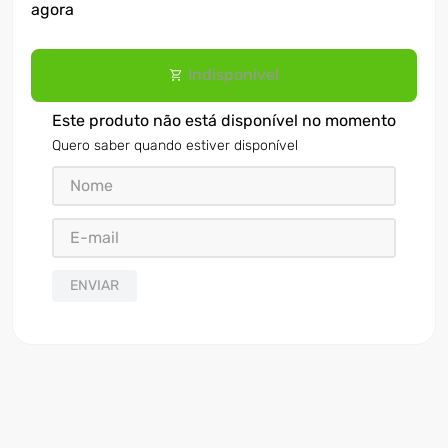
agora
7
º
motosserra
8
º
ventilador
Indisponível
9
º
roçadeira
Este produto não está disponível no momento
10
º
lavadora
Quero saber quando estiver disponível
ENVIAR