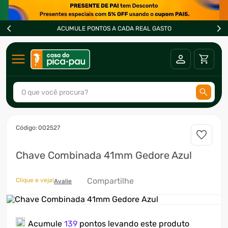
ACUMULE PONTOS A CADA REAL GASTO
O que você procura?
TERMOS MAIS BUSCADOS
:
002527
1
º
ar condicionado
Chave Combinada 41mm Gedore Azul
2
º
freezer
3
º
fogão
Compartilhe
Clique e veja!
Avalie
4
º
forno
5
º
cervejeira
Acumule
139
pontos levando este produto
6
º
soprador