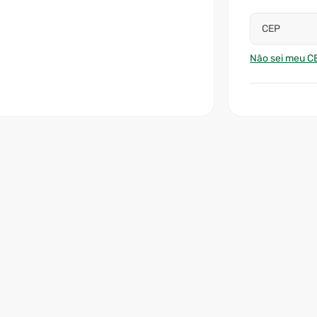
CEP
Não sei meu C