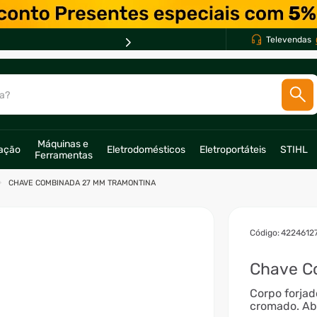
Televendas
a?
SCADOS
Máquinas e 
ração
Eletrodomésticos
Eletroportáteis
STIHL
Ferramentas
o
CHAVE COMBINADA 27 MM TRAMONTINA
:
4224612
Chave C
Corpo forja
cromado. Abe