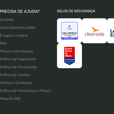
PRECISA DE AJUDA?
SELOS DE SEGURANÇA
Garantia
Como Rastrear pedido
É seguro comprar
FAQ
Trocas e Devoluções
Política de Pagamento
Política de Privacidade
Política de Cookies
Termos e Condições
Política de Promoções e Preços
Mapa do Site