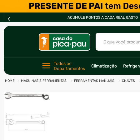
ACUMULE PONTOS A CADA REAL GASTO
O que você procur
TERMOS MAIS BU
Todos os 
Climatização
Refrige
Departamentos
1
º
ar condicionad
MÁQUINAS E FERRAMENTAS
FERRAMENTAS MANUAIS
CHAVES
2
º
freezer
3
º
fogão
4
º
forno
5
º
cervejeira
6
º
soprador
7
º
motosserra