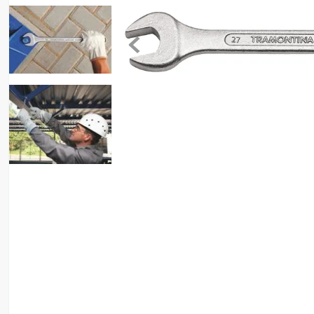
8
º
ventilador
9
º
roçadeira
10
º
climatizador