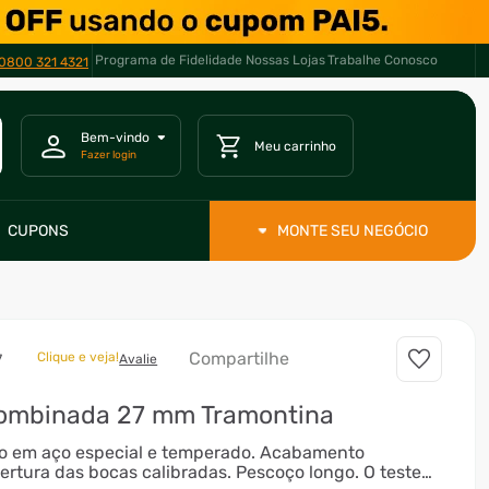
Programa de Fidelidade
Nossas Lojas
Trabalhe Conosco
0800 321 4321
CUPONS
MONTE SEU NEGÓCIO
Compartilhe
Clique e veja!
7
Avalie
ombinada 27 mm Tramontina
do em aço especial e temperado. Acabamento
rtura das bocas calibradas. Pescoço longo. O teste