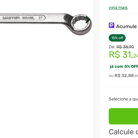
de dureza é 
resistência 
veja mais
aberturas da
gabaritos ca
parafusos. A
Acumul
bitolas métr
disponíveis.
15
%
off
normas espec
R$
38
,
90
R$
31
,
2
já com
5
%
OFF
R$
32
,
88
Calcule 