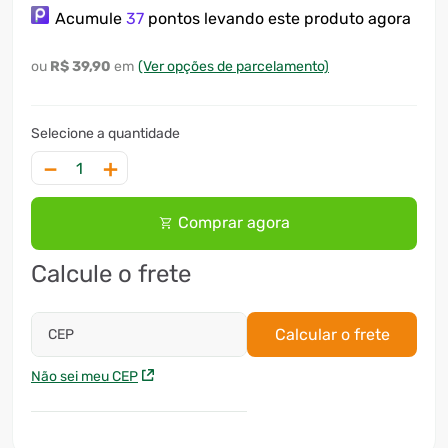
Acumule
37
pontos levando este produto agora
7
º
motosserra
R$
39
,
90
(Ver opções de parcelamento)
8
º
ventilador
9
º
climatizador
10
º
lavadora
－
＋
Comprar agora
Calcule o frete
Calcular o frete
CEP
Não sei meu CEP