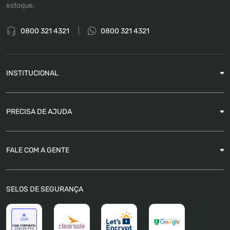
estoque.
0800 321 4321
0800 321 4321
INSTITUCIONAL
Sobre a Empresa
PRECISA DE AJUDA
Nossas Lojas
Blog
Garantia
FALE COM A GENTE
Como Rastrear pedido
É seguro comprar
Atendimento
SELOS DE SEGURANÇA
FAQ
Trabalhe Conosco
Trocas e Devoluções
Política de Pagamento