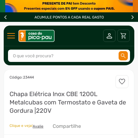
ACUMULE PONTOS A CADA REAL GASTO
O que você procura?
TERMOS MAIS BUSCADOS
:
23444
1
º
ar condicionado
Chapa Elétrica Inox CBE 1200L
2
º
freezer
Metalcubas com Termostato e Gaveta de
3
º
fogão
Gordura |220V
4
º
forno
Compartilhe
Clique e veja!
5
º
cervejeira
Avalie
6
º
soprador