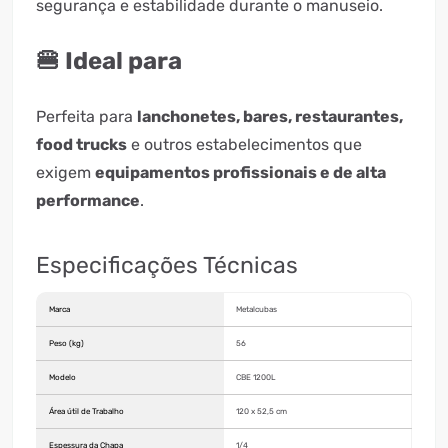
segurança e estabilidade durante o manuseio.
🍔 Ideal para
Perfeita para
lanchonetes, bares, restaurantes,
food trucks
e outros estabelecimentos que
exigem
equipamentos profissionais e de alta
performance
.
Especificações Técnicas
Marca
Metalcubas
Peso (kg)
56
Modelo
CBE 1200L
Área útil de Trabalho
120 x 52,5 cm
Espessura da Chapa
1/4