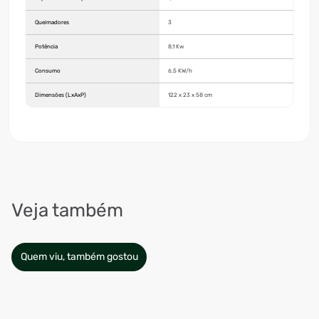
Queimadores
3
Potência
8,1 Kw
Consumo
6,5 KW/h
Dimensões (LxAxP)
122 x 23 x 58 cm
Veja também
Quem viu, também gostou