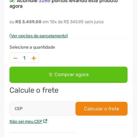
Acumule
3286
pontos levando este produto
agora
R$
3
.
459
,
00
10
x
R$ 345,90
sem juros
(Ver opções de parcelamento)
－
＋
Comprar agora
Calcule o frete
Calcular o frete
CEP
Não sei meu CEP