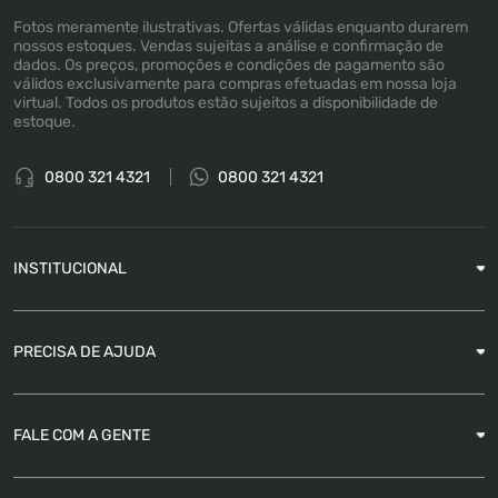
Fotos meramente ilustrativas. Ofertas válidas enquanto durarem
nossos estoques. Vendas sujeitas a análise e confirmação de
dados. Os preços, promoções e condições de pagamento são
válidos exclusivamente para compras efetuadas em nossa loja
virtual. Todos os produtos estão sujeitos a disponibilidade de
estoque.
0800 321 4321
0800 321 4321
INSTITUCIONAL
Sobre a Empresa
PRECISA DE AJUDA
Nossas Lojas
Blog
Garantia
FALE COM A GENTE
Como Rastrear pedido
É seguro comprar