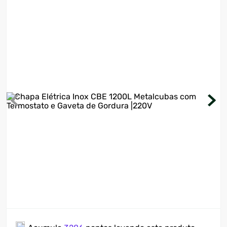
7
º
motosserra
8
º
ventilador
9
º
roçadeira
10
º
climatizador